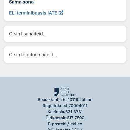
Sama sõna
ELi terminibaasis IATE
Otsin lisanäiteid...
Otsin tõlgitud näiteid...
Roosikrantsi 6, 10119 Tallinn
Registrikood 70004011
Keelenõu
631 3731
Üldkontakt
617 7500
E-post
eki@eki.ee
Wordweb App 1.48.0