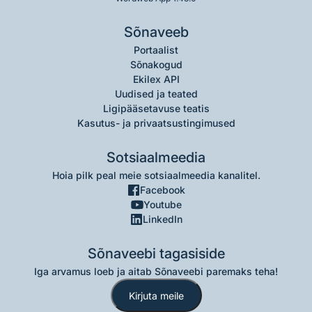
Sõnaveeb
Portaalist
Sõnakogud
Ekilex API
Uudised ja teated
Ligipääsetavuse teatis
Kasutus- ja privaatsustingimused
Sotsiaalmeedia
Hoia pilk peal meie sotsiaalmeedia kanalitel.
Facebook
Youtube
LinkedIn
Sõnaveebi tagasiside
Iga arvamus loeb ja aitab Sõnaveebi paremaks teha!
Kirjuta meile