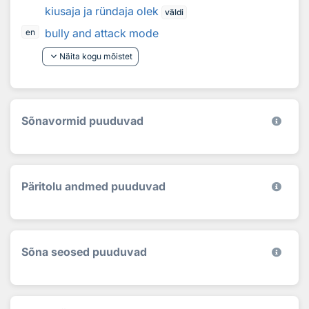
kiusaja ja ründaja olek
väldi
bully and attack mode
en
keyboard_arrow_down
Näita kogu mõistet
Sõnavormid puuduvad
Päritolu andmed puuduvad
Sõna seosed puuduvad