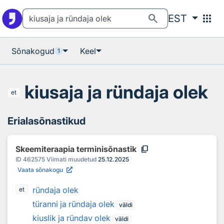
Otsingu juurde
Põhisisu juurde
search
apps
EST
Sõnakogud
Keel
1
kiusaja ja ründaja olek
et
Erialasõnastikud
content_copy
Skeemiteraapia terminisõnastik
ID
462575
Viimati muudetud
25.12.2025
Vaata sõnakogu
ründaja olek
et
türanni ja ründaja olek
väldi
kiuslik ja ründav olek
väldi