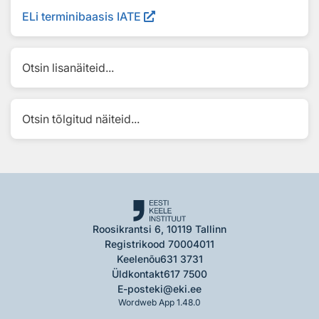
ELi terminibaasis IATE
Otsin lisanäiteid...
Otsin tõlgitud näiteid...
Roosikrantsi 6, 10119 Tallinn
Registrikood 70004011
Keelenõu
631 3731
Üldkontakt
617 7500
E-post
eki@eki.ee
Wordweb App 1.48.0