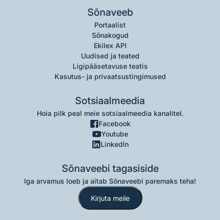
Sõnaveeb
Portaalist
Sõnakogud
Ekilex API
Uudised ja teated
Ligipääsetavuse teatis
Kasutus- ja privaatsustingimused
Sotsiaalmeedia
Hoia pilk peal meie sotsiaalmeedia kanalitel.
Facebook
Youtube
LinkedIn
Sõnaveebi tagasiside
Iga arvamus loeb ja aitab Sõnaveebi paremaks teha!
Kirjuta meile