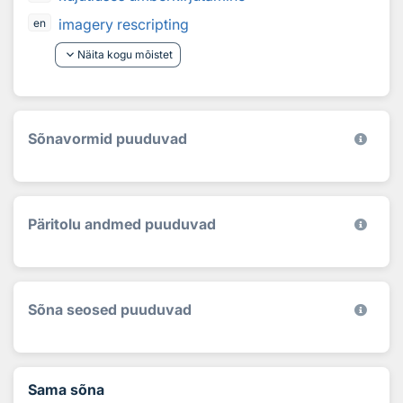
imagery rescripting
en
keyboard_arrow_down
Näita kogu mõistet
Sõnavormid puuduvad
Päritolu andmed puuduvad
Sõna seosed puuduvad
Sama sõna