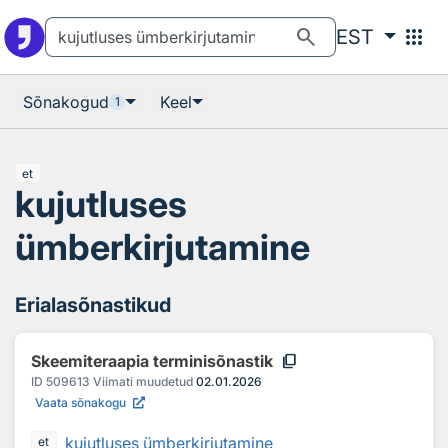
Otsingu juurde
Põhisisu juurde
search
apps
EST
Sõnakogud
Keel
1
et
kujutluses
ümberkirjutamine
Erialasõnastikud
content_copy
Skeemiteraapia terminisõnastik
ID
509613
Viimati muudetud
02.01.2026
Vaata sõnakogu
kujutluses ümberkirjutamine
et