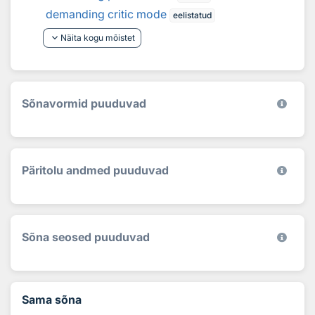
demanding critic mode
eelistatud
keyboard_arrow_down
Näita kogu mõistet
Sõnavormid puuduvad
Päritolu andmed puuduvad
Sõna seosed puuduvad
Sama sõna