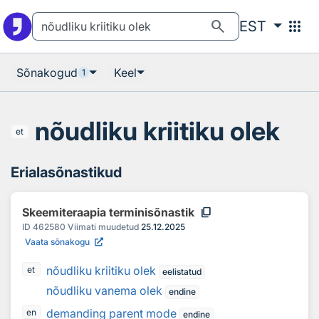
Otsingu juurde
Põhisisu juurde
search
apps
EST
Sõnakogud
Keel
1
nõudliku kriitiku olek
et
Erialasõnastikud
content_copy
Skeemiteraapia terminisõnastik
ID
462580
Viimati muudetud
25.12.2025
Vaata sõnakogu
nõudliku kriitiku olek
et
eelistatud
nõudliku vanema olek
endine
demanding parent mode
en
endine