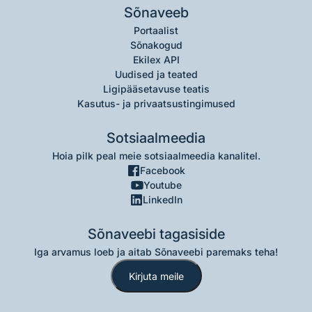
Sõnaveeb
Portaalist
Sõnakogud
Ekilex API
Uudised ja teated
Ligipääsetavuse teatis
Kasutus- ja privaatsustingimused
Sotsiaalmeedia
Hoia pilk peal meie sotsiaalmeedia kanalitel.
Facebook
Youtube
LinkedIn
Sõnaveebi tagasiside
Iga arvamus loeb ja aitab Sõnaveebi paremaks teha!
Kirjuta meile