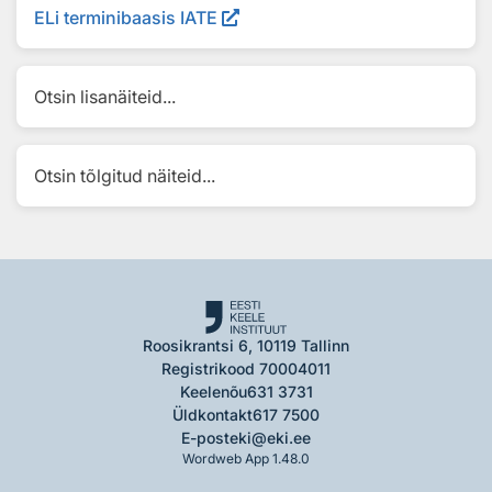
ELi terminibaasis IATE
Otsin lisanäiteid...
Otsin tõlgitud näiteid...
Roosikrantsi 6, 10119 Tallinn
Registrikood 70004011
Keelenõu
631 3731
Üldkontakt
617 7500
E-post
eki@eki.ee
Wordweb App 1.48.0