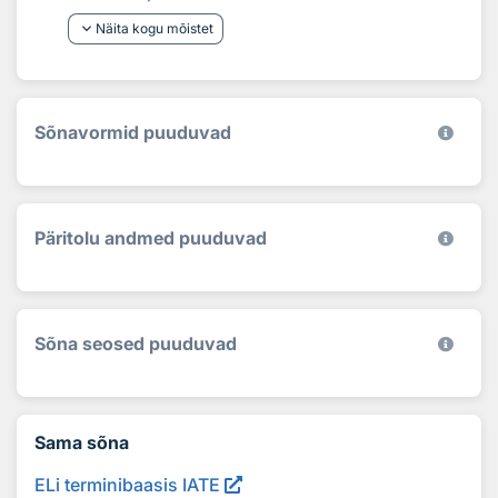
keyboard_arrow_down
Näita kogu mõistet
Sõnavormid puuduvad
Päritolu andmed puuduvad
Sõna seosed puuduvad
Sama sõna
ELi terminibaasis IATE