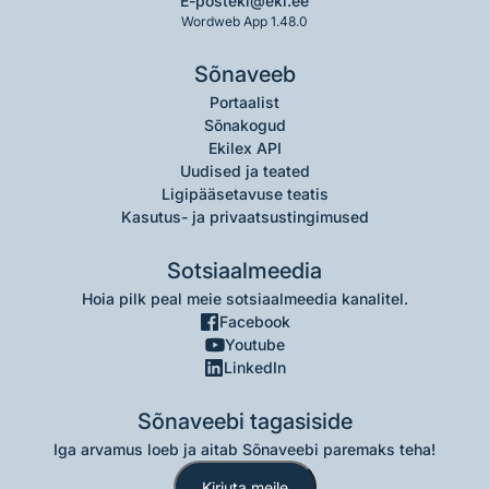
E-post
eki@eki.ee
Wordweb App 1.48.0
Sõnaveeb
Portaalist
Sõnakogud
Ekilex API
Uudised ja teated
Ligipääsetavuse teatis
Kasutus- ja privaatsustingimused
Sotsiaalmeedia
Hoia pilk peal meie sotsiaalmeedia kanalitel.
Facebook
Youtube
LinkedIn
Sõnaveebi tagasiside
Iga arvamus loeb ja aitab Sõnaveebi paremaks teha!
Kirjuta meile