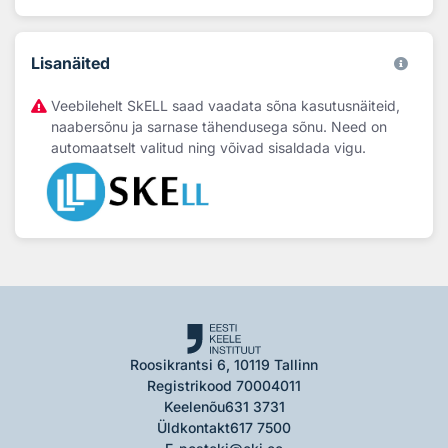
Lisanäited
Veebilehelt SkELL saad vaadata sõna kasutusnäiteid,
naabersõnu ja sarnase tähendusega sõnu. Need on
automaatselt valitud ning võivad sisaldada vigu.
Roosikrantsi 6, 10119 Tallinn
Registrikood 70004011
Keelenõu
631 3731
Üldkontakt
617 7500