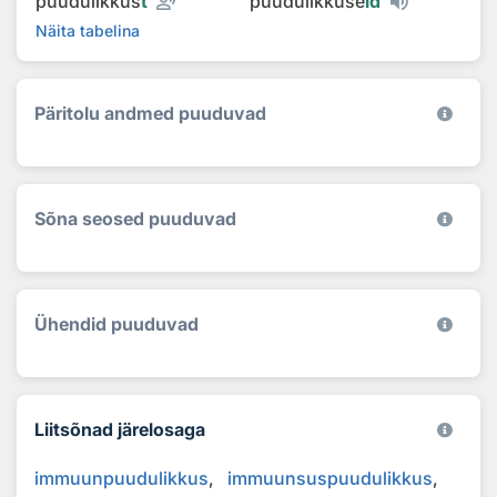
record_voice_over
puudulikkus
t
puudulikkuse
id
Näita tabelina
Päritolu andmed puuduvad
Sõna seosed puuduvad
Ühendid puuduvad
Liitsõnad järelosaga
immuunpuudulikkus
immuunsuspuudulikkus