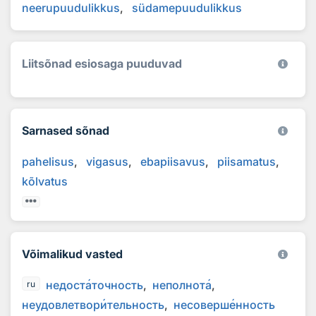
neerupuudulikkus
südamepuudulikkus
Liitsõnad esiosaga puuduvad
Sarnased sõnad
pahelisus
vigasus
ebapiisavus
piisamatus
kõlvatus
Võimalikud vasted
недост
а
точность
неполнот
а
ru
неудовлетвор
и
тельность
несоверш
е
нность