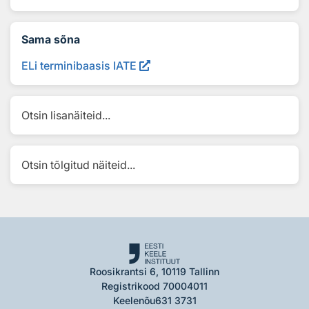
Sama sõna
ELi terminibaasis IATE
Otsin lisanäiteid...
Otsin tõlgitud näiteid...
Roosikrantsi 6, 10119 Tallinn
Registrikood 70004011
Keelenõu
631 3731