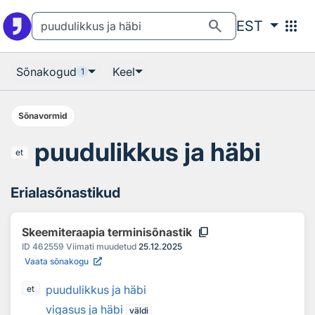
Otsingu juurde
Põhisisu juurde
search
apps
EST
Sõnakogud
Keel
1
Sõnavormid
puudulikkus ja häbi
et
Erialasõnastikud
content_copy
Skeemiteraapia terminisõnastik
ID
462559
Viimati muudetud
25.12.2025
Vaata sõnakogu
puudulikkus ja häbi
et
vigasus ja häbi
väldi