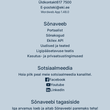
Üldkontakt
617 7500
E-post
eki@eki.ee
Wordweb App 1.48.0
Sõnaveeb
Portaalist
Sõnakogud
Ekilex API
Uudised ja teated
Ligipääsetavuse teatis
Kasutus- ja privaatsustingimused
Sotsiaalmeedia
Hoia pilk peal meie sotsiaalmeedia kanalitel.
Facebook
Youtube
LinkedIn
Sõnaveebi tagasiside
Iga arvamus loeb ja aitab Sõnaveebi paremaks teha!