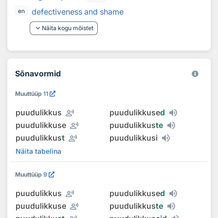
defectiveness and shame
en
keyboard_arrow_down
Näita kogu mõistet
Sõnavormid
Muuttüüp
11
record_voice_over
puudulikkus
puudulikkuse
d
record_voice_over
puudulikkuse
puudulikkus
te
record_voice_over
puudulikkus
t
puudulikkusi
Näita tabelina
Muuttüüp
9
record_voice_over
puudulikkus
puudulikkuse
d
record_voice_over
puudulikkuse
puudulikkus
te