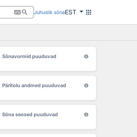
keyboard
search
apps
EST
Juhuslik sõna
Sõnavormid puuduvad
Päritolu andmed puuduvad
Sõna seosed puuduvad