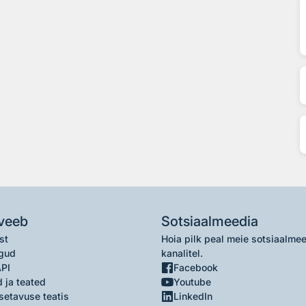
veeb
Sotsiaalmeedia
st
Hoia pilk peal meie sotsiaalme
gud
kanalitel.
API
Facebook
 ja teated
Youtube
setavuse teatis
LinkedIn