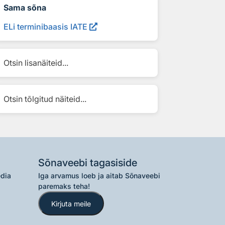
Sama sõna
ELi terminibaasis IATE
Otsin lisanäiteid...
Otsin tõlgitud näiteid...
Sõnaveebi tagasiside
edia
Iga arvamus loeb ja aitab Sõnaveebi
paremaks teha!
Kirjuta meile