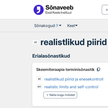
Otsingu juurde
Põhisisu juurde
Sõnakogud
Keel
1
realistlikud piiri
et
Erialasõnastikud
content_copy
Skeemiteraapia terminisõnastik
realistlikud piirid ja enesekontroll
et
realistic limits and self-control
en
keyboard_arrow_down
Näita kogu mõistet