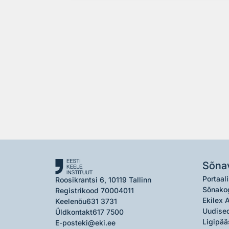
Sõna
Portaali
Roosikrantsi 6, 10119 Tallinn
Sõnako
Registrikood 70004011
Ekilex 
Keelenõu
631 3731
Uudised
Üldkontakt
617 7500
Ligipää
E-post
eki@eki.ee