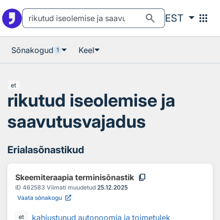
Otsingu juurde
Põhisisu juurde
search
apps
EST
Sõnakogud
Keel
1
et
rikutud iseolemise ja
saavutusvajadus
Erialasõnastikud
content_copy
Skeemiteraapia terminisõnastik
ID
462583
Viimati muudetud
25.12.2025
Vaata sõnakogu
kahjustunud autonoomia ja toimetulek
et