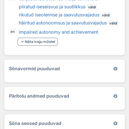
piiratud iseseisvus ja suutlikkus
väldi
rikutud iseolemise ja saavutusvajadus
väldi
häiritud autonoomsus ja saavutusvajadus
väldi
impaired autonomy and achievement
en
keyboard_arrow_down
Näita kogu mõistet
Sõnavormid puuduvad
Päritolu andmed puuduvad
Sõna seosed puuduvad