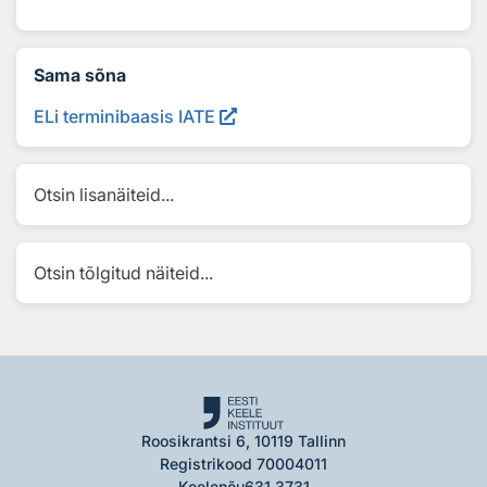
Sama sõna
ELi terminibaasis IATE
Otsin lisanäiteid...
Otsin tõlgitud näiteid...
Roosikrantsi 6, 10119 Tallinn
Registrikood 70004011
Keelenõu
631 3731