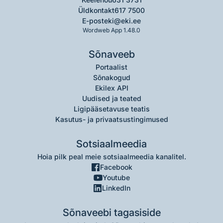
Üldkontakt
617 7500
E-post
eki@eki.ee
Wordweb App 1.48.0
Sõnaveeb
Portaalist
Sõnakogud
Ekilex API
Uudised ja teated
Ligipääsetavuse teatis
Kasutus- ja privaatsustingimused
Sotsiaalmeedia
Hoia pilk peal meie sotsiaalmeedia kanalitel.
Facebook
Youtube
LinkedIn
Sõnaveebi tagasiside