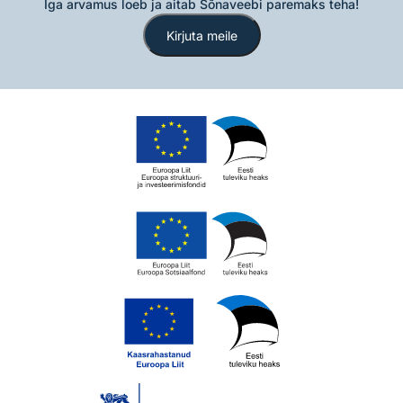
Iga arvamus loeb ja aitab Sõnaveebi paremaks teha!
Kirjuta meile