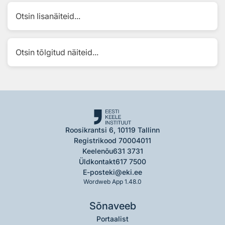
Otsin lisanäiteid...
Otsin tõlgitud näiteid...
Roosikrantsi 6, 10119 Tallinn
Registrikood 70004011
Keelenõu
631 3731
Üldkontakt
617 7500
E-post
eki@eki.ee
Wordweb App 1.48.0
Sõnaveeb
Portaalist