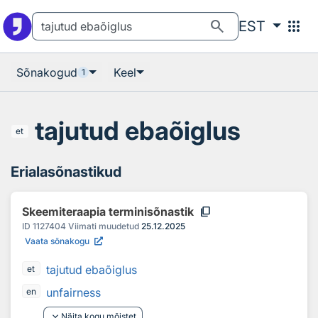
Otsingu juurde
Põhisisu juurde
search
apps
EST
Sõnakogud
Keel
1
tajutud ebaõiglus
et
Erialasõnastikud
content_copy
Skeemiteraapia terminisõnastik
ID
1127404
Viimati muudetud
25.12.2025
Vaata sõnakogu
tajutud ebaõiglus
et
unfairness
en
keyboard_arrow_down
Näita kogu mõistet