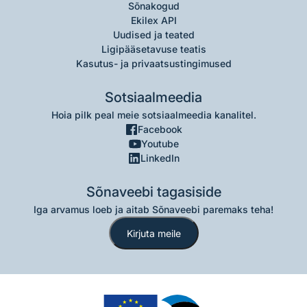
Sõnakogud
Ekilex API
Uudised ja teated
Ligipääsetavuse teatis
Kasutus- ja privaatsustingimused
Sotsiaalmeedia
Hoia pilk peal meie sotsiaalmeedia kanalitel.
Facebook
Youtube
LinkedIn
Sõnaveebi tagasiside
Iga arvamus loeb ja aitab Sõnaveebi paremaks teha!
Kirjuta meile