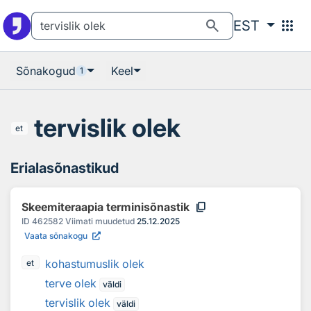
Otsingu juurde
Põhisisu juurde
search
apps
EST
Sõnakogud
Keel
1
tervislik olek
et
Erialasõnastikud
content_copy
Skeemiteraapia terminisõnastik
ID
462582
Viimati muudetud
25.12.2025
Vaata sõnakogu
kohastumuslik olek
et
terve olek
väldi
tervislik olek
väldi