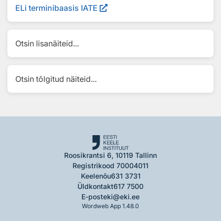
ELi terminibaasis IATE
Otsin lisanäiteid...
Otsin tõlgitud näiteid...
Roosikrantsi 6, 10119 Tallinn
Registrikood 70004011
Keelenõu
631 3731
Üldkontakt
617 7500
E-post
eki@eki.ee
Wordweb App 1.48.0