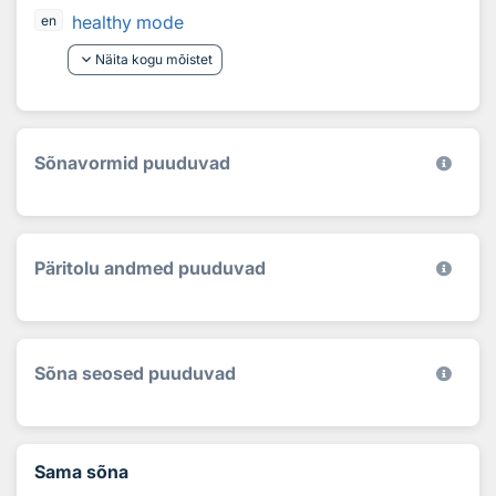
healthy mode
en
keyboard_arrow_down
Näita kogu mõistet
Sõnavormid puuduvad
Päritolu andmed puuduvad
Sõna seosed puuduvad
Sama sõna