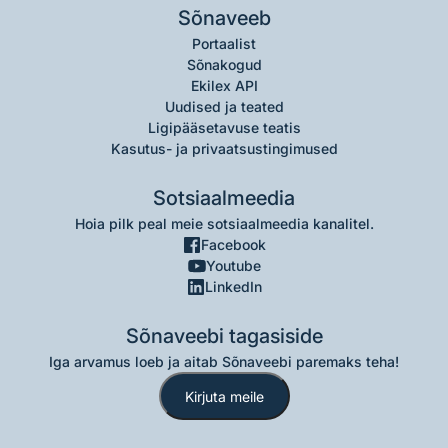
Sõnaveeb
Portaalist
Sõnakogud
Ekilex API
Uudised ja teated
Ligipääsetavuse teatis
Kasutus- ja privaatsustingimused
Sotsiaalmeedia
Hoia pilk peal meie sotsiaalmeedia kanalitel.
Facebook
Youtube
LinkedIn
Sõnaveebi tagasiside
Iga arvamus loeb ja aitab Sõnaveebi paremaks teha!
Kirjuta meile