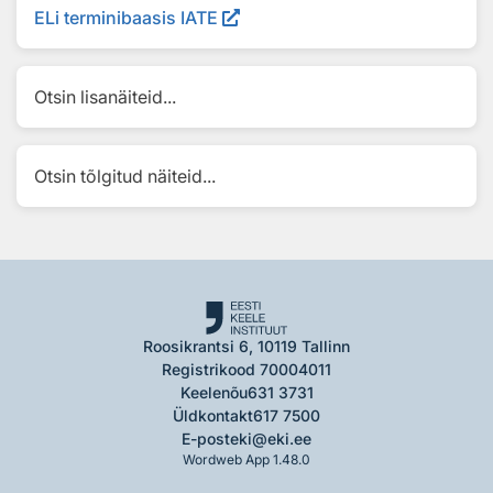
ELi terminibaasis IATE
Otsin lisanäiteid...
Otsin tõlgitud näiteid...
Roosikrantsi 6, 10119 Tallinn
Registrikood 70004011
Keelenõu
631 3731
Üldkontakt
617 7500
E-post
eki@eki.ee
Wordweb App 1.48.0