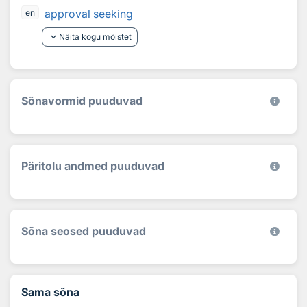
approval seeking
en
keyboard_arrow_down
Näita kogu mõistet
Sõnavormid puuduvad
Päritolu andmed puuduvad
Sõna seosed puuduvad
Sama sõna