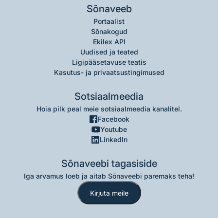
Sõnaveeb
Portaalist
Sõnakogud
Ekilex API
Uudised ja teated
Ligipääsetavuse teatis
Kasutus- ja privaatsustingimused
Sotsiaalmeedia
Hoia pilk peal meie sotsiaalmeedia kanalitel.
Facebook
Youtube
LinkedIn
Sõnaveebi tagasiside
Iga arvamus loeb ja aitab Sõnaveebi paremaks teha!
Kirjuta meile