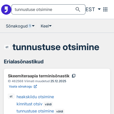
Otsingu juurde
Põhisisu juurde
search
apps
EST
Sõnakogud
Keel
1
tunnustuse otsimine
et
Erialasõnastikud
content_copy
Skeemiteraapia terminisõnastik
ID
462568
Viimati muudetud
25.12.2025
Vaata sõnakogu
heakskiidu otsimine
et
kinnitust otsiv
väldi
tunnustuse otsimine
väldi