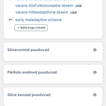
varane düsfunktsionaalne skeem
väldi
varane mitteadaptiivne skeem
väldi
early maladaptive schema
en
keyboard_arrow_down
Näita kogu mõistet
Sõnavormid puuduvad
Päritolu andmed puuduvad
Sõna seosed puuduvad