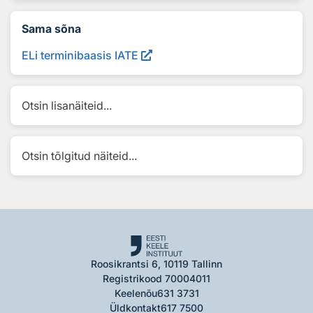
Sama sõna
ELi terminibaasis IATE
Otsin lisanäiteid...
Otsin tõlgitud näiteid...
Roosikrantsi 6, 10119 Tallinn
Registrikood 70004011
Keelenõu
631 3731
Üldkontakt
617 7500