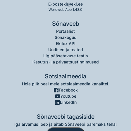
E-post
eki@eki.ee
Wordweb App 1.48.0
Sõnaveeb
Portaalist
Sõnakogud
Ekilex API
Uudised ja teated
Ligipääsetavuse teatis
Kasutus- ja privaatsustingimused
Sotsiaalmeedia
Hoia pilk peal meie sotsiaalmeedia kanalitel.
Facebook
Youtube
LinkedIn
Sõnaveebi tagasiside
Iga arvamus loeb ja aitab Sõnaveebi paremaks teha!