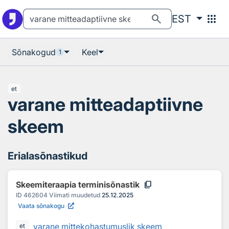
Otsingu juurde
Põhisisu juurde
search
apps
EST
Sõnakogud
Keel
1
et
varane mitteadaptiivne
skeem
Erialasõnastikud
content_copy
Skeemiteraapia terminisõnastik
ID
462604
Viimati muudetud
25.12.2025
Vaata sõnakogu
varane mittekohastumuslik skeem
et