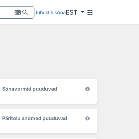
keyboard
search
apps
EST
Juhuslik sõna
Sõnavormid puuduvad
Päritolu andmed puuduvad