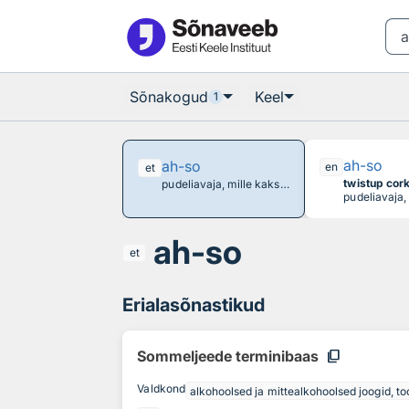
Otsingu juurde
Põhisisu juurde
Sõnakogud
Keel
1
ah-so
ah-so
en
et
twistup cork
pudeliavaja, mille kaks õhukest metallpiid libistatakse korgi ja pudelikaela vahele, et kork õrnalt eemaldada, opener works by sliding thin metal prongs between the cork and the bottle neck, allowing for a gentle extraction without breaking the cork
ah-so
et
Erialasõnastikud
content_copy
Sommeljeede terminibaas
Valdkond
alkohoolsed ja mittealkohoolsed joogid, too