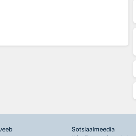
veeb
Sotsiaalmeedia