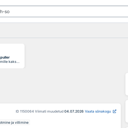
puller
pudeliavaja, mille kaks õhukest metallpiid libistatakse korgi ja pudelikaela vahele, et kork õrnalt eemaldada, opener works by sliding thin metal prongs between the cork and the bottle neck, allowing for a gentle extraction without breaking the cork
ID
1150064
Viimati muudetud
04.07.2026
Vaata sõnakogu
tmine ja villimine