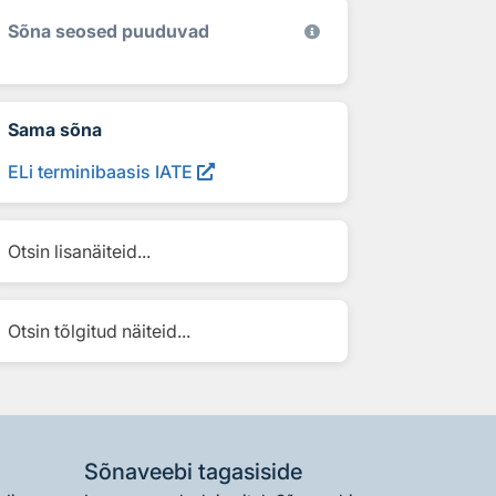
Sõna seosed puuduvad
Sama sõna
ELi terminibaasis IATE
Otsin lisanäiteid...
Otsin tõlgitud näiteid...
Sõnaveebi tagasiside