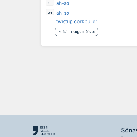
ah-so
et
ah-so
en
twistup corkpuller
keyboard_arrow_down
Näita kogu mõistet
Sõna