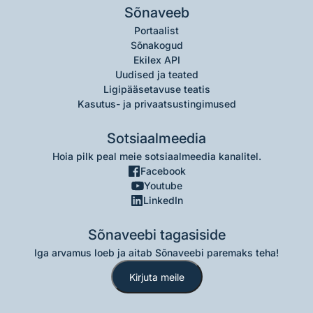
Sõnaveeb
Portaalist
Sõnakogud
Ekilex API
Uudised ja teated
Ligipääsetavuse teatis
Kasutus- ja privaatsustingimused
Sotsiaalmeedia
Hoia pilk peal meie sotsiaalmeedia kanalitel.
Facebook
Youtube
LinkedIn
Sõnaveebi tagasiside
Iga arvamus loeb ja aitab Sõnaveebi paremaks teha!
Kirjuta meile