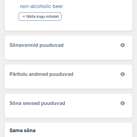
non-alcoholic beer
keyboard_arrow_down
Näita kogu mõistet
Sõnavormid puuduvad
Päritolu andmed puuduvad
Sõna seosed puuduvad
Sama sõna