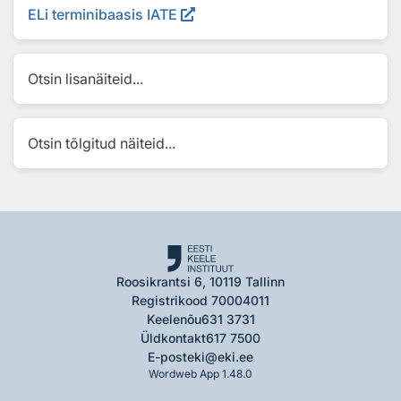
ELi terminibaasis IATE
Otsin lisanäiteid...
Otsin tõlgitud näiteid...
Roosikrantsi 6, 10119 Tallinn
Registrikood 70004011
Keelenõu
631 3731
Üldkontakt
617 7500
E-post
eki@eki.ee
Wordweb App 1.48.0