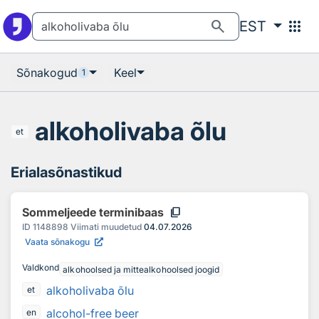
Otsingu juurde
Põhisisu juurde
search
apps
EST
Sõnakogud
Keel
1
alkoholivaba õlu
et
Erialasõnastikud
content_copy
Sommeljeede terminibaas
ID
1148898
Viimati muudetud
04.07.2026
Vaata sõnakogu
Valdkond
alkohoolsed ja mittealkohoolsed joogid
alkoholivaba õlu
et
alcohol-free beer
en