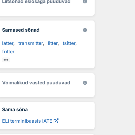
Liitsõnad esiosaga puuduvad
Sarnased sõnad
latter
transmitter
litter
tsitter
fritter
Võimalikud vasted puuduvad
Sama sõna
ELi terminibaasis IATE