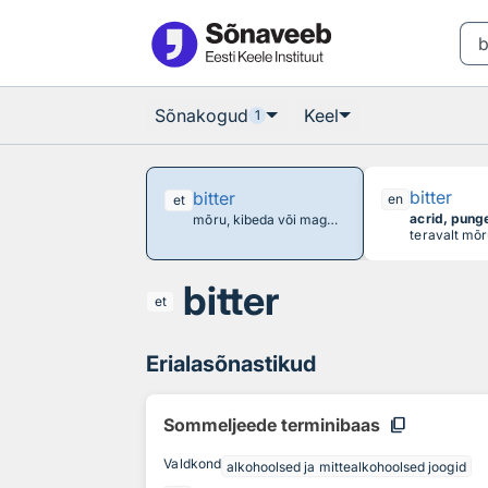
Otsingu juurde
Põhisisu juurde
Sõnakogud
Keel
1
bitter
bitter
en
et
acrid, pung
mõru, kibeda või magusalt kibeda maitsega alkohoolne jook, mida juuakse pärast sööki seedimist soodustava joogina, maitse- ja ravimtaimede alkoholtõmmis
teravalt mõr
bitter
et
Erialasõnastikud
content_copy
Sommeljeede terminibaas
Valdkond
alkohoolsed ja mittealkohoolsed joogid