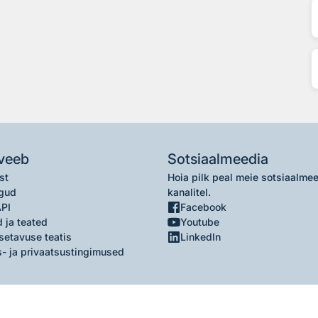
veeb
Sotsiaalmeedia
st
Hoia pilk peal meie sotsiaalme
gud
kanalitel.
API
Facebook
 ja teated
Youtube
setavuse teatis
LinkedIn
- ja privaatsustingimused