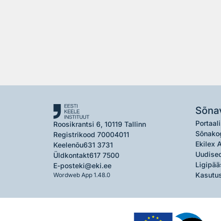
Sõna
Portaali
Roosikrantsi 6, 10119 Tallinn
Sõnako
Registrikood 70004011
Ekilex 
Keelenõu
631 3731
Uudised
Üldkontakt
617 7500
Ligipää
E-post
eki@eki.ee
Kasutus
Wordweb App 1.48.0