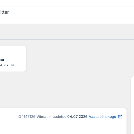
ent
u ja viha
ID
1147126
Viimati muudetud
04.07.2026
Vaata sõnakogu