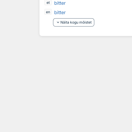
bitter
et
bitter
en
keyboard_arrow_down
Näita kogu mõistet