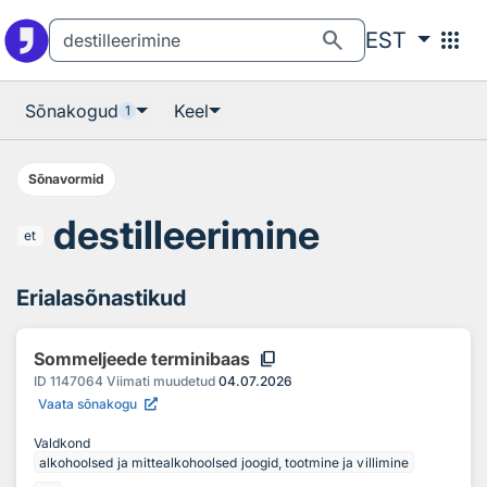
Otsingu juurde
Põhisisu juurde
search
apps
EST
Sõnakogud
Keel
1
Sõnavormid
destilleerimine
et
Erialasõnastikud
content_copy
Sommeljeede terminibaas
ID
1147064
Viimati muudetud
04.07.2026
Vaata sõnakogu
Valdkond
alkohoolsed ja mittealkohoolsed joogid, tootmine ja villimine