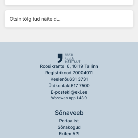
Otsin tõlgitud näiteid...
Roosikrantsi 6, 10119 Tallinn
Registrikood 70004011
Keelenõu
631 3731
Üldkontakt
617 7500
E-post
eki@eki.ee
Wordweb App 1.48.0
Sõnaveeb
Portaalist
Sõnakogud
Ekilex API