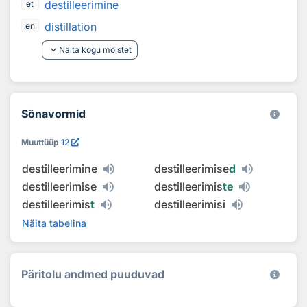
destilleerimine
et
distillation
en
keyboard_arrow_down
Näita kogu mõistet
Sõnavormid
Muuttüüp
12
destilleerimine
destilleerimise
d
destilleerimise
destilleerimis
te
destilleerimis
t
destilleerimisi
Näita tabelina
Päritolu andmed puuduvad