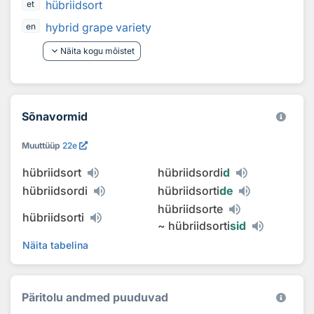
hübriidsort
et
hybrid grape variety
en
keyboard_arrow_down
Näita kogu mõistet
Sõnavormid
Muuttüüp
22e
hübriidsort
hübriidsordi
d
hübriidsordi
hübriidsorti
de
hübriidsorte
hübriidsorti
~
hübriidsorti
sid
Näita tabelina
Päritolu andmed puuduvad