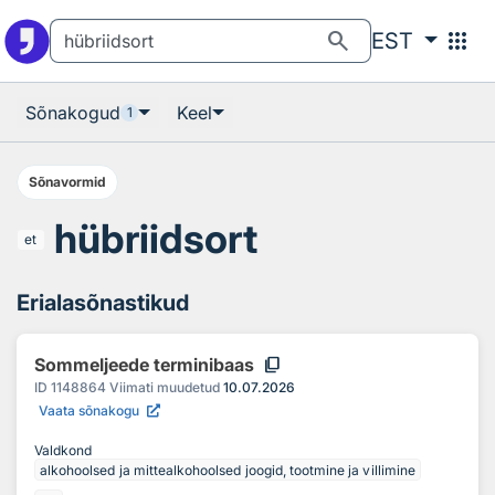
Otsingu juurde
Põhisisu juurde
search
apps
EST
Sõnakogud
Keel
1
Sõnavormid
hübriidsort
et
Erialasõnastikud
content_copy
Sommeljeede terminibaas
ID
1148864
Viimati muudetud
10.07.2026
Vaata sõnakogu
Valdkond
alkohoolsed ja mittealkohoolsed joogid, tootmine ja villimine