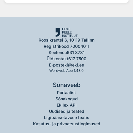
Roosikrantsi 6, 10119 Tallinn
Registrikood 70004011
Keelenõu
631 3731
Üldkontakt
617 7500
E-post
eki@eki.ee
Wordweb App 1.48.0
Sõnaveeb
Portaalist
Sõnakogud
Ekilex API
Uudised ja teated
Ligipääsetavuse teatis
Kasutus- ja privaatsustingimused