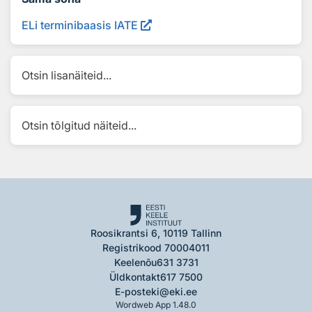
ELi terminibaasis IATE
Otsin lisanäiteid...
Otsin tõlgitud näiteid...
Roosikrantsi 6, 10119 Tallinn
Registrikood 70004011
Keelenõu
631 3731
Üldkontakt
617 7500
E-post
eki@eki.ee
Wordweb App 1.48.0