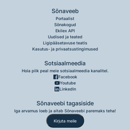
Sõnaveeb
Portaalist
Sõnakogud
Ekilex API
Uudised ja teated
Ligipääsetavuse teatis
Kasutus- ja privaatsustingimused
Sotsiaalmeedia
Hoia pilk peal meie sotsiaalmeedia kanalitel.
Facebook
Youtube
LinkedIn
Sõnaveebi tagasiside
Iga arvamus loeb ja aitab Sõnaveebi paremaks teha!
Kirjuta meile