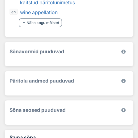
kaitstud päritolunimetus
wine appellation
en
keyboard_arrow_down
Näita kogu mõistet
Sõnavormid puuduvad
Päritolu andmed puuduvad
Sõna seosed puuduvad
Sama sõna