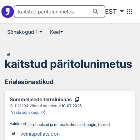
Otsingu juurde
Põhisisu juurde
search
apps
EST
Sõnakogud
Keel
1
et
kaitstud päritolunimetus
Erialasõnastikud
content_copy
Sommeljeede terminibaas
ID
1121204
Viimati muudetud
10.07.2026
Vaata sõnakogu
Valdkond
alkohoolsed ja mittealkohoolsed joogid, tooted
veiniapellatsioon
et