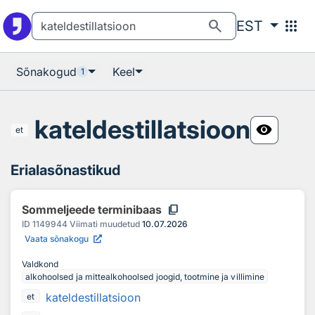
Otsingu juurde
Põhisisu juurde
search
apps
EST
Sõnakogud
Keel
1
kateldestillatsioon
visibility
et
Erialasõnastikud
content_copy
Sommeljeede terminibaas
ID
1149944
Viimati muudetud
10.07.2026
Vaata sõnakogu
Valdkond
alkohoolsed ja mittealkohoolsed joogid, tootmine ja villimine
kateldestillatsioon
et