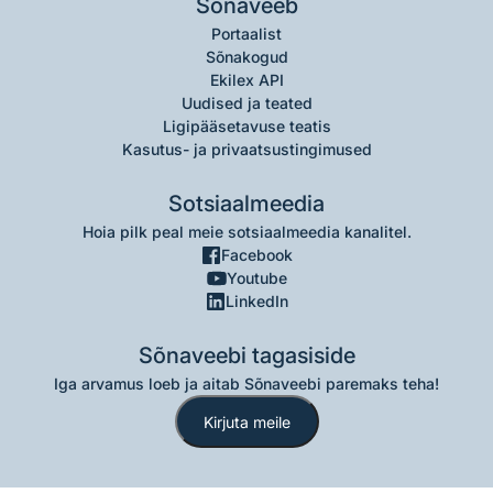
Sõnaveeb
Portaalist
Sõnakogud
Ekilex API
Uudised ja teated
Ligipääsetavuse teatis
Kasutus- ja privaatsustingimused
Sotsiaalmeedia
Hoia pilk peal meie sotsiaalmeedia kanalitel.
Facebook
Youtube
LinkedIn
Sõnaveebi tagasiside
Iga arvamus loeb ja aitab Sõnaveebi paremaks teha!
Kirjuta meile