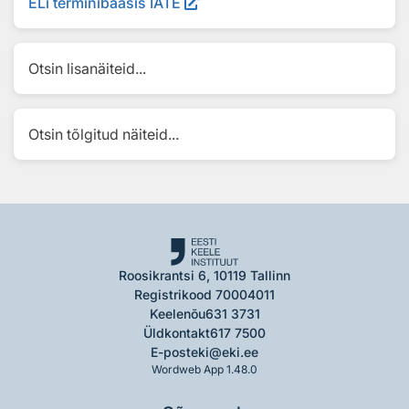
ELi terminibaasis IATE
Otsin lisanäiteid...
Otsin tõlgitud näiteid...
Roosikrantsi 6, 10119 Tallinn
Registrikood 70004011
Keelenõu
631 3731
Üldkontakt
617 7500
E-post
eki@eki.ee
Wordweb App 1.48.0