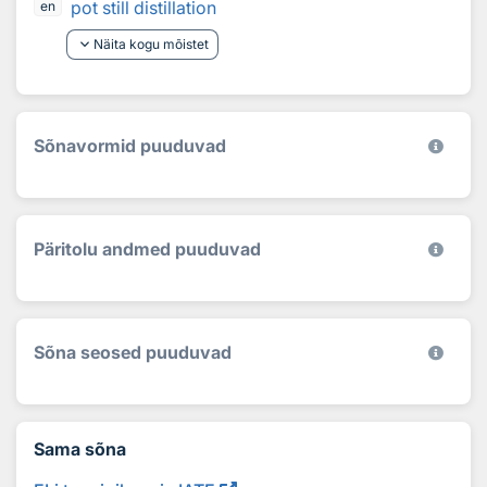
pot still distillation
en
keyboard_arrow_down
Näita kogu mõistet
Sõnavormid puuduvad
Päritolu andmed puuduvad
Sõna seosed puuduvad
Sama sõna