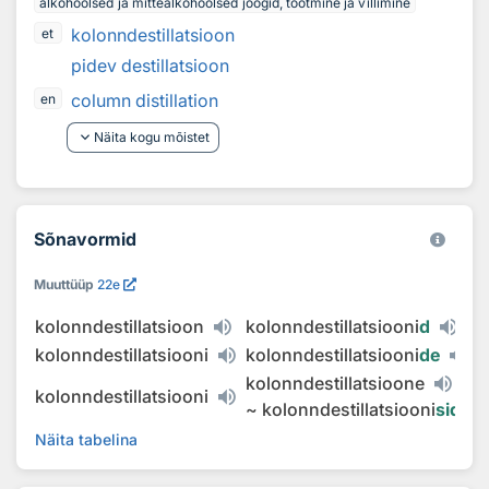
alkohoolsed ja mittealkohoolsed joogid, tootmine ja villimine
kolonndestillatsioon
et
pidev destillatsioon
column distillation
en
keyboard_arrow_down
Näita kogu mõistet
Sõnavormid
Muuttüüp
22e
kolonndestillatsioon
kolonndestillatsiooni
d
kolonndestillatsiooni
kolonndestillatsiooni
de
kolonndestillatsioone
kolonndestillatsiooni
~
kolonndestillatsiooni
sid
Näita tabelina