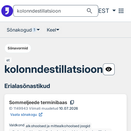
Otsingu juurde
Põhisisu juurde
search
apps
EST
Sõnakogud
Keel
1
Sõnavormid
et
kolonndestillatsioon
visibility
Erialasõnastikud
content_copy
Sommeljeede terminibaas
ID
1149943
Viimati muudetud
10.07.2026
Vaata sõnakogu
Valdkond
alkohoolsed ja mittealkohoolsed joogid