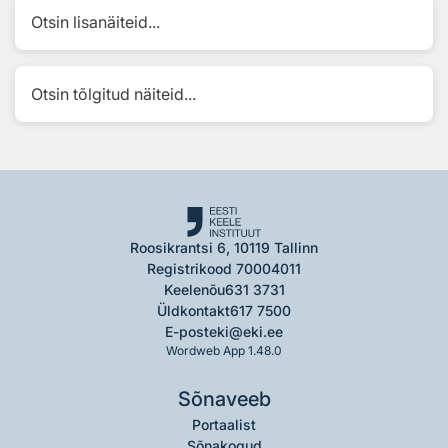
Otsin lisanäiteid...
Otsin tõlgitud näiteid...
Roosikrantsi 6, 10119 Tallinn
Registrikood 70004011
Keelenõu
631 3731
Üldkontakt
617 7500
E-post
eki@eki.ee
Wordweb App 1.48.0
Sõnaveeb
Portaalist
Sõnakogud