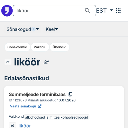
Otsingu juurde
Põhisisu juurde
search
apps
EST
Sõnakogud
Keel
1
Sõnavormid
Päritolu
Ühendid
liköör
record_voice_over
et
Erialasõnastikud
content_copy
Sommeljeede terminibaas
ID
1123078
Viimati muudetud
10.07.2026
Vaata sõnakogu
Valdkond
alkohoolsed ja mittealkohoolsed joogid
liköör
et