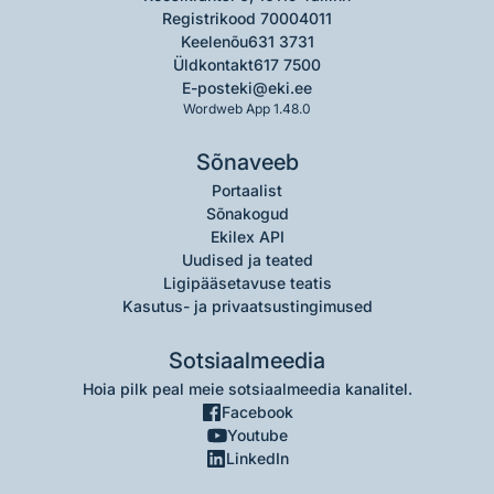
Registrikood 70004011
Keelenõu
631 3731
Üldkontakt
617 7500
E-post
eki@eki.ee
Wordweb App 1.48.0
Sõnaveeb
Portaalist
Sõnakogud
Ekilex API
Uudised ja teated
Ligipääsetavuse teatis
Kasutus- ja privaatsustingimused
Sotsiaalmeedia
Hoia pilk peal meie sotsiaalmeedia kanalitel.
Facebook
Youtube
LinkedIn