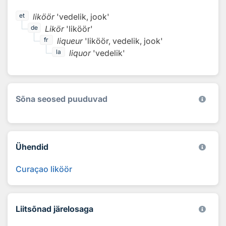
liköör
'vedelik, jook'
et
Likör
'liköör'
de
liqueur
'liköör, vedelik, jook'
fr
liquor
'vedelik'
la
Sõna seosed puuduvad
Ühendid
Curaçao liköör
Liitsõnad järelosaga