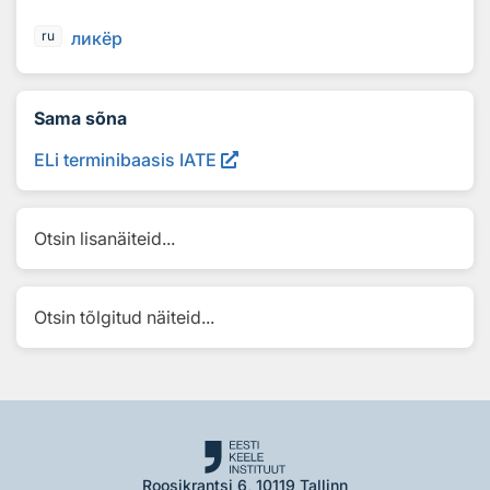
ликёр
ru
Sama sõna
ELi terminibaasis IATE
Otsin lisanäiteid...
Otsin tõlgitud näiteid...
Roosikrantsi 6, 10119 Tallinn