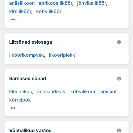
aniisiliköör
aprikoosiliköör
jõhvikaliköör
kirsiliköör
kohviliköör
Liitsõnad esiosaga
liköörikompvek
likööriplekk
Sarnased sõnad
kleepekas
veiniäädikas
kohviliköör
aniisiõli
kõrrejook
Võimalikud vasted