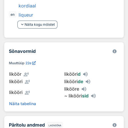
kordiaal
liqueur
en
keyboard_arrow_down
Näita kogu mõistet
Sõnavormid
Muuttüüp
22e
record_voice_over
liköör
likööri
d
record_voice_over
likööri
likööri
de
likööre
record_voice_over
likööri
~
likööri
sid
Näita tabelina
Päritolu andmed
laensõna