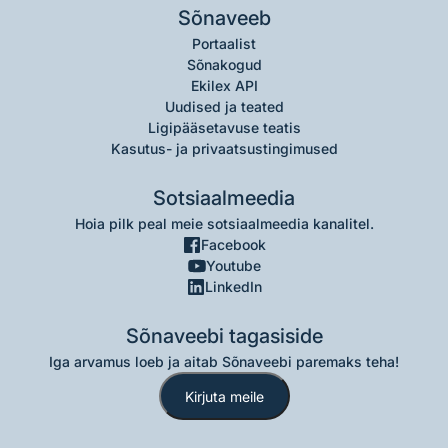
Sõnaveeb
Portaalist
Sõnakogud
Ekilex API
Uudised ja teated
Ligipääsetavuse teatis
Kasutus- ja privaatsustingimused
Sotsiaalmeedia
Hoia pilk peal meie sotsiaalmeedia kanalitel.
Facebook
Youtube
LinkedIn
Sõnaveebi tagasiside
Iga arvamus loeb ja aitab Sõnaveebi paremaks teha!
Kirjuta meile