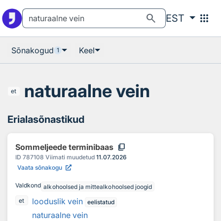
Otsingu juurde
Põhisisu juurde
search
apps
EST
Sõnakogud
Keel
1
naturaalne vein
et
Erialasõnastikud
content_copy
Sommeljeede terminibaas
ID
787108
Viimati muudetud
11.07.2026
Vaata sõnakogu
Valdkond
alkohoolsed ja mittealkohoolsed joogid
looduslik vein
et
eelistatud
naturaalne vein