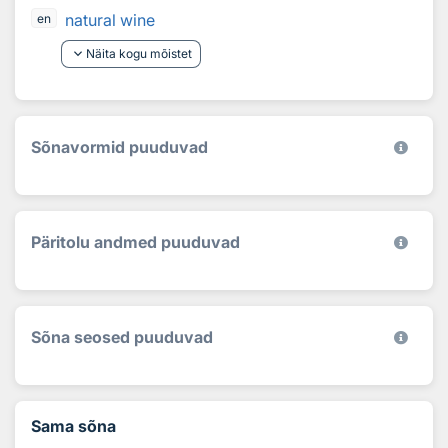
natural wine
en
keyboard_arrow_down
Näita kogu mõistet
Sõnavormid puuduvad
Päritolu andmed puuduvad
Sõna seosed puuduvad
Sama sõna