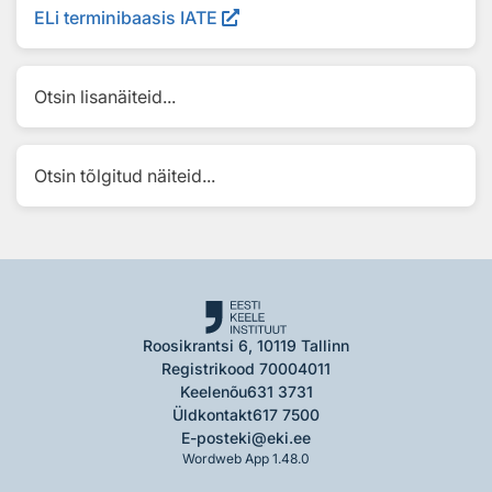
ELi terminibaasis IATE
Otsin lisanäiteid...
Otsin tõlgitud näiteid...
Roosikrantsi 6, 10119 Tallinn
Registrikood 70004011
Keelenõu
631 3731
Üldkontakt
617 7500
E-post
eki@eki.ee
Wordweb App 1.48.0