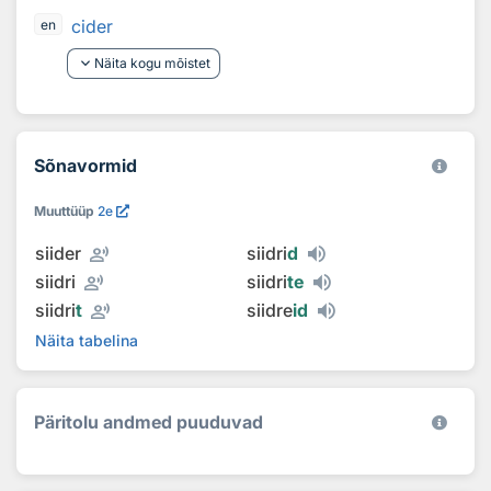
cider
en
keyboard_arrow_down
Näita kogu mõistet
Sõnavormid
Muuttüüp
2e
record_voice_over
siider
siidri
d
record_voice_over
siidri
siidri
te
record_voice_over
siidri
t
siidre
id
Näita tabelina
Päritolu andmed puuduvad