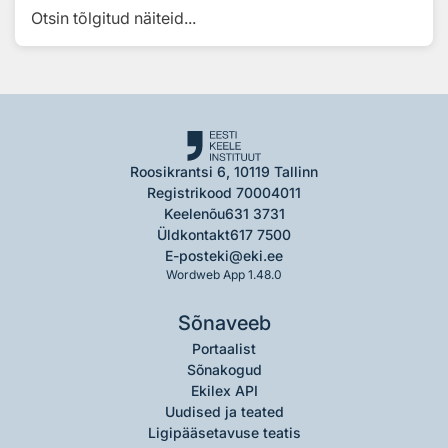
Otsin tõlgitud näiteid...
Roosikrantsi 6, 10119 Tallinn
Registrikood 70004011
Keelenõu
631 3731
Üldkontakt
617 7500
E-post
eki@eki.ee
Wordweb App 1.48.0
Sõnaveeb
Portaalist
Sõnakogud
Ekilex API
Uudised ja teated
Ligipääsetavuse teatis