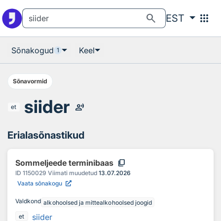
Otsingu juurde
Põhisisu juurde
search
apps
EST
Sõnakogud
Keel
1
Sõnavormid
siider
record_voice_over
et
Erialasõnastikud
content_copy
Sommeljeede terminibaas
ID
1150029
Viimati muudetud
13.07.2026
Vaata sõnakogu
Valdkond
alkohoolsed ja mittealkohoolsed joogid
siider
et