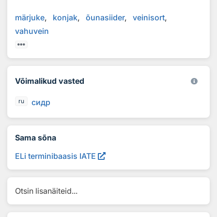
märjuke
konjak
õunasiider
veinisort
vahuvein
Võimalikud vasted
сидр
ru
Sama sõna
ELi terminibaasis IATE
Otsin lisanäiteid...