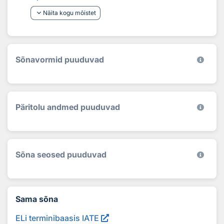
keyboard_arrow_down
Näita kogu mõistet
Sõnavormid puuduvad
Päritolu andmed puuduvad
Sõna seosed puuduvad
Sama sõna
ELi terminibaasis IATE