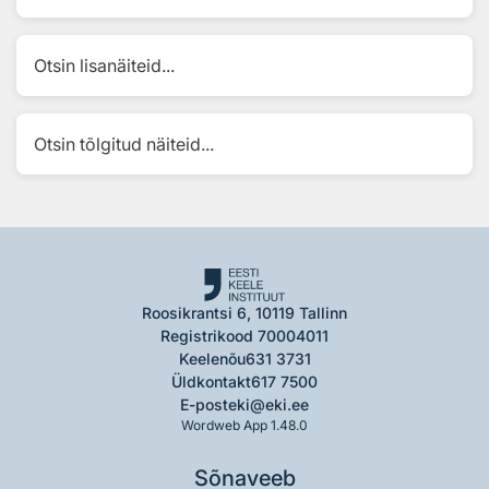
Otsin lisanäiteid...
Otsin tõlgitud näiteid...
Roosikrantsi 6, 10119 Tallinn
Registrikood 70004011
Keelenõu
631 3731
Üldkontakt
617 7500
E-post
eki@eki.ee
Wordweb App 1.48.0
Sõnaveeb