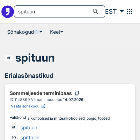
Otsingu juurde
Põhisisu juurde
search
apps
EST
Sõnakogud
Keel
1
spituun
et
Erialasõnastikud
content_copy
Sommeljeede terminibaas
ID
1148899
Viimati muudetud
14.07.2026
Vaata sõnakogu
Valdkond
alkohoolsed ja mittealkohoolsed joogid, tooted
spituun
et
spittoon
en