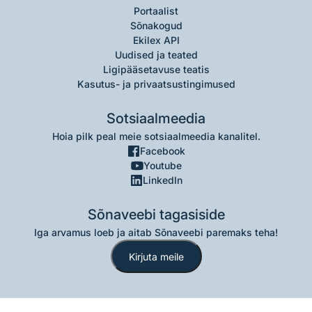
Portaalist
Sõnakogud
Ekilex API
Uudised ja teated
Ligipääsetavuse teatis
Kasutus- ja privaatsustingimused
Sotsiaalmeedia
Hoia pilk peal meie sotsiaalmeedia kanalitel.
Facebook
Youtube
LinkedIn
Sõnaveebi tagasiside
Iga arvamus loeb ja aitab Sõnaveebi paremaks teha!
Kirjuta meile