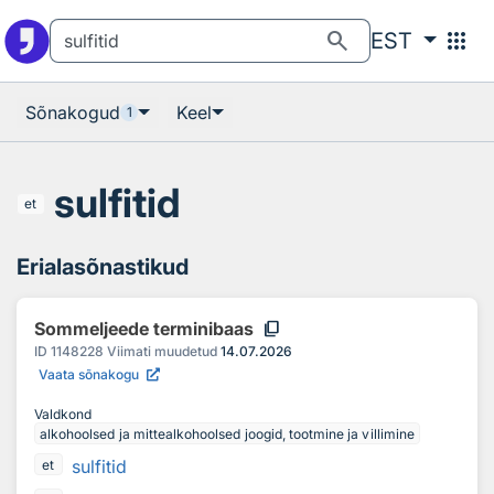
Otsingu juurde
Põhisisu juurde
search
apps
EST
Sõnakogud
Keel
1
sulfitid
et
Erialasõnastikud
content_copy
Sommeljeede terminibaas
ID
1148228
Viimati muudetud
14.07.2026
Vaata sõnakogu
Valdkond
alkohoolsed ja mittealkohoolsed joogid, tootmine ja villimine
sulfitid
et