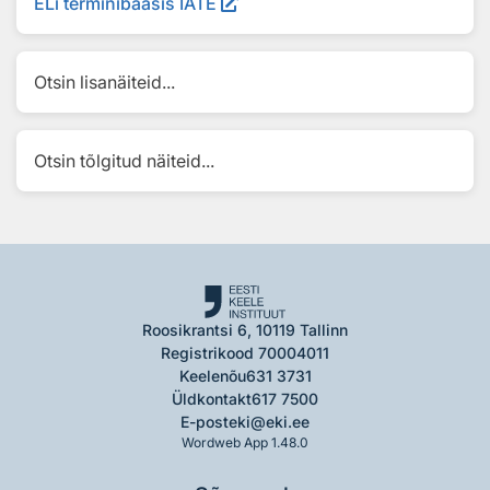
ELi terminibaasis IATE
Otsin lisanäiteid...
Otsin tõlgitud näiteid...
Roosikrantsi 6, 10119 Tallinn
Registrikood 70004011
Keelenõu
631 3731
Üldkontakt
617 7500
E-post
eki@eki.ee
Wordweb App 1.48.0