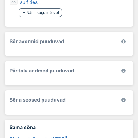
sulfities
en
keyboard_arrow_down
Näita kogu mõistet
Sõnavormid puuduvad
Päritolu andmed puuduvad
Sõna seosed puuduvad
Sama sõna