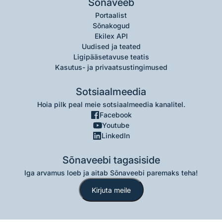
Sõnaveeb
Portaalist
Sõnakogud
Ekilex API
Uudised ja teated
Ligipääsetavuse teatis
Kasutus- ja privaatsustingimused
Sotsiaalmeedia
Hoia pilk peal meie sotsiaalmeedia kanalitel.
Facebook
Youtube
LinkedIn
Sõnaveebi tagasiside
Iga arvamus loeb ja aitab Sõnaveebi paremaks teha!
Kirjuta meile