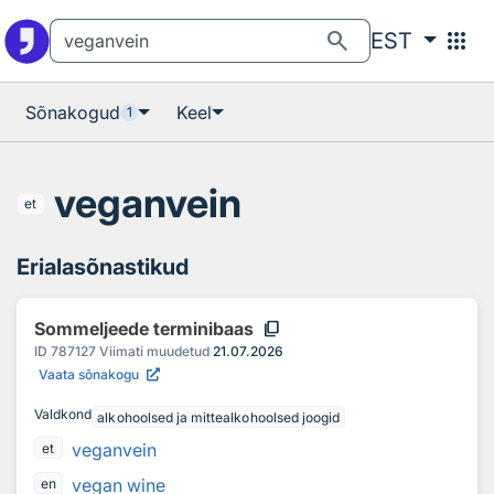
Otsingu juurde
Põhisisu juurde
search
apps
EST
Sõnakogud
Keel
1
veganvein
et
Erialasõnastikud
content_copy
Sommeljeede terminibaas
ID
787127
Viimati muudetud
21.07.2026
Vaata sõnakogu
Valdkond
alkohoolsed ja mittealkohoolsed joogid
veganvein
et
vegan wine
en