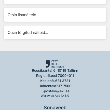
Otsin lisanäiteid...
Otsin tõlgitud näiteid...
Roosikrantsi 6, 10119 Tallinn
Registrikood 70004011
Keelenõu
631 3731
Üldkontakt
617 7500
E-post
eki@eki.ee
Wordweb App 1.48.0
Sõnaveeb