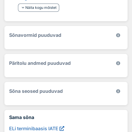
keyboard_arrow_down
Näita kogu mõistet
Sõnavormid puuduvad
Päritolu andmed puuduvad
Sõna seosed puuduvad
Sama sõna
ELi terminibaasis IATE