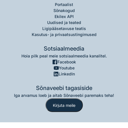
Portaalist
Sõnakogud
Ekilex API
Uudised ja teated
Ligipääsetavuse teatis
Kasutus- ja privaatsustingimused
Sotsiaalmeedia
Hoia pilk peal meie sotsiaalmeedia kanalitel.
Facebook
Youtube
LinkedIn
Sõnaveebi tagasiside
Iga arvamus loeb ja aitab Sõnaveebi paremaks teha!
Kirjuta meile