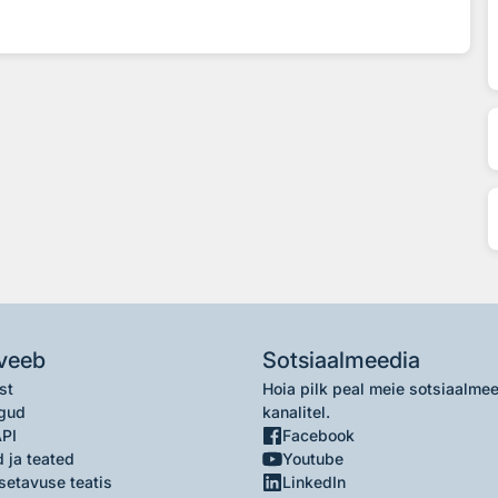
veeb
Sotsiaalmeedia
st
Hoia pilk peal meie sotsiaalme
gud
kanalitel.
API
Facebook
 ja teated
Youtube
setavuse teatis
LinkedIn