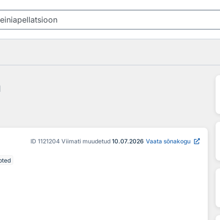
n
ID
1121204
Viimati muudetud
10.07.2026
Vaata sõnakogu
oted