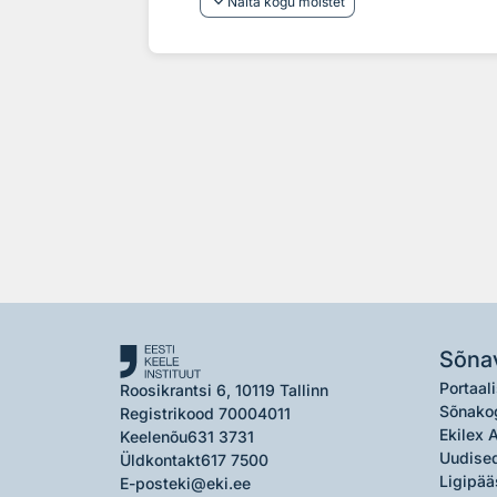
keyboard_arrow_down
Näita kogu mõistet
Sõna
Portaali
Roosikrantsi 6, 10119 Tallinn
Sõnako
Registrikood 70004011
Ekilex 
Keelenõu
631 3731
Uudised
Üldkontakt
617 7500
Ligipää
E-post
eki@eki.ee