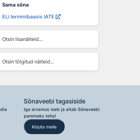
Sama sõna
ELi terminibaasis IATE
Otsin lisanäiteid...
Otsin tõlgitud näiteid...
Sõnaveebi tagasiside
edia
Iga arvamus loeb ja aitab Sõnaveebi
paremaks teha!
Kirjuta meile