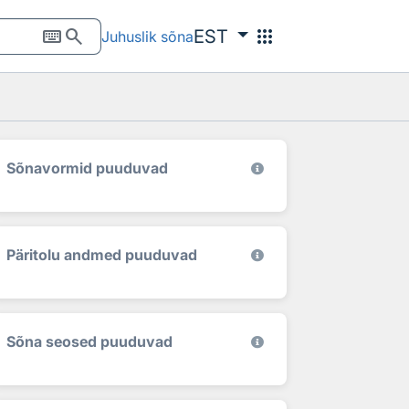
keyboard
search
apps
EST
Juhuslik sõna
Sõnavormid puuduvad
Päritolu andmed puuduvad
Sõna seosed puuduvad