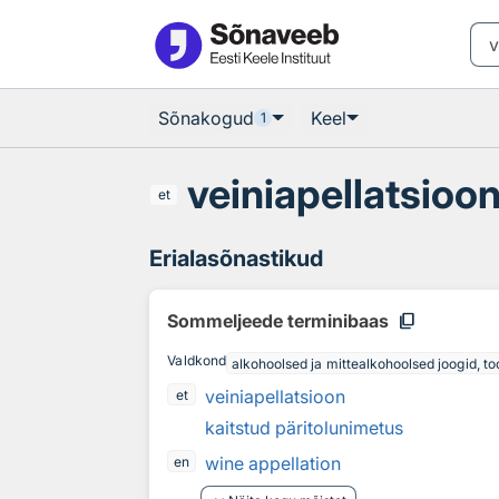
Otsingu juurde
Põhisisu juurde
Sõnakogud
Keel
1
veiniapellatsioo
et
Erialasõnastikud
content_copy
Sommeljeede terminibaas
Valdkond
alkohoolsed ja mittealkohoolsed joogid, to
veiniapellatsioon
et
kaitstud päritolunimetus
wine appellation
en