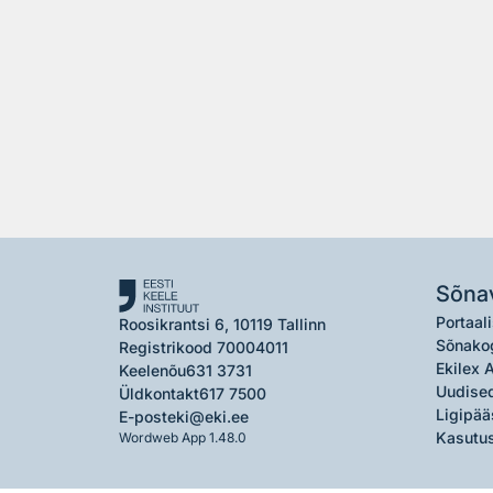
Sõna
Portaali
Roosikrantsi 6, 10119 Tallinn
Sõnako
Registrikood 70004011
Ekilex 
Keelenõu
631 3731
Uudised
Üldkontakt
617 7500
Ligipää
E-post
eki@eki.ee
Kasutus
Wordweb App 1.48.0