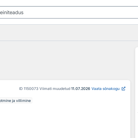
ID
1150073
Viimati muudetud
11.07.2026
Vaata sõnakogu
tmine ja villimine