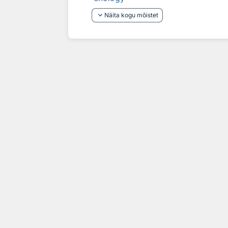
keyboard_arrow_down
Näita kogu mõistet