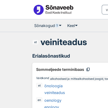
Otsingu juurde
Põhisisu juurde
Sõnakogud
Keel
1
veiniteadus
et
Erialasõnastikud
content_copy
Sommeljeede terminibaas
Valdkond
alkohoolsed ja mittealkohoolsed joogid, too
önoloogia
et
veiniteadus
oenology
en
enology