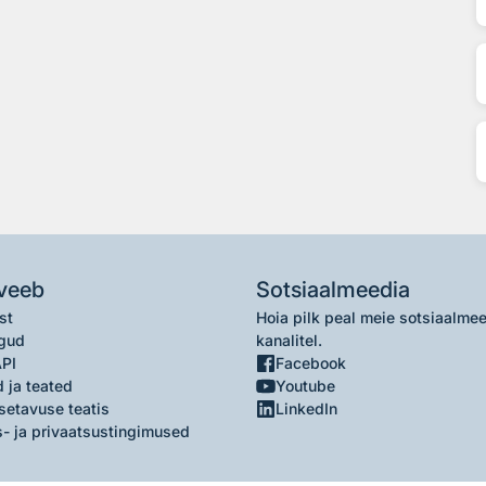
veeb
Sotsiaalmeedia
st
Hoia pilk peal meie sotsiaalme
gud
kanalitel.
API
Facebook
 ja teated
Youtube
setavuse teatis
LinkedIn
- ja privaatsustingimused