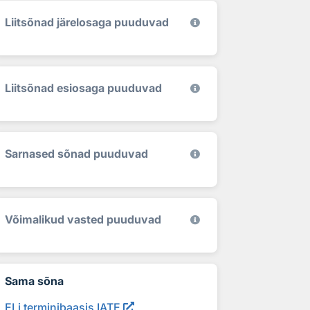
Liitsõnad järelosaga puuduvad
Liitsõnad esiosaga puuduvad
Sarnased sõnad puuduvad
Võimalikud vasted puuduvad
Sama sõna
ELi terminibaasis IATE