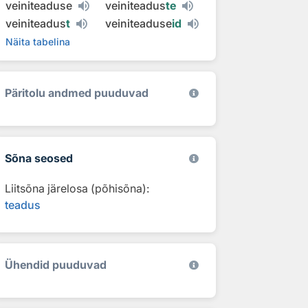
veiniteaduse
veiniteadus
te
veiniteadus
t
veiniteaduse
id
Näita tabelina
Päritolu andmed puuduvad
Sõna seosed
Liitsõna järelosa (põhisõna):
teadus
Ühendid puuduvad