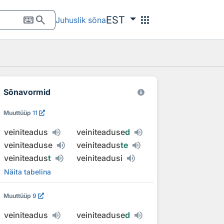
keyboard
search
apps
EST
Juhuslik sõna
Sõnavormid
Muuttüüp
11
veiniteadus
veiniteaduse
d
veiniteaduse
veiniteadus
te
veiniteadus
t
veiniteadusi
Näita tabelina
Muuttüüp
9
veiniteadus
veiniteaduse
d