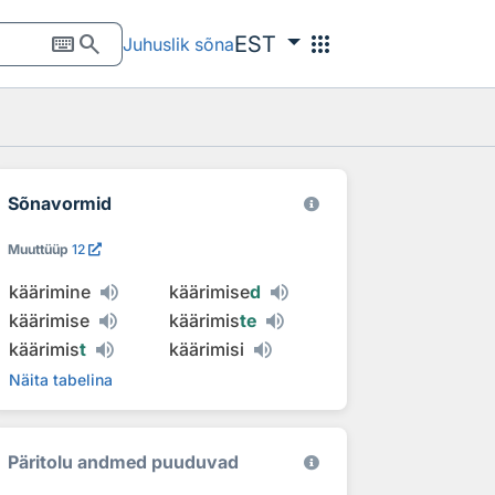
keyboard
search
apps
EST
Juhuslik sõna
Sõnavormid
Muuttüüp
12
käärimine
käärimise
d
käärimise
käärimis
te
käärimis
t
käärimisi
Näita tabelina
Päritolu andmed puuduvad