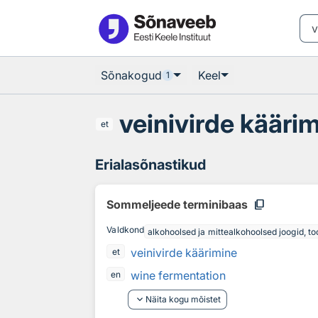
Otsingu juurde
Põhisisu juurde
Sõnakogud
Keel
1
veinivirde kääri
et
Erialasõnastikud
content_copy
Sommeljeede terminibaas
Valdkond
alkohoolsed ja mittealkohoolsed joogid, too
veinivirde käärimine
et
wine fermentation
en
keyboard_arrow_down
Näita kogu mõistet