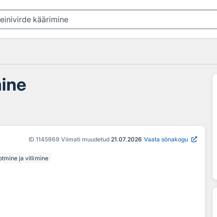
mine
ID
1145969
Viimati muudetud
21.07.2026
Vaata sõnakogu
tmine ja villimine