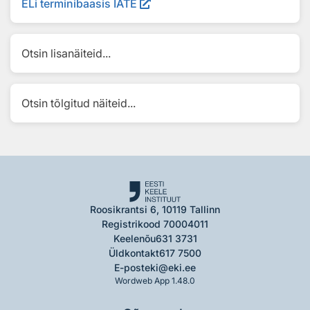
ELi terminibaasis IATE
Otsin lisanäiteid...
Otsin tõlgitud näiteid...
Roosikrantsi 6, 10119 Tallinn
Registrikood 70004011
Keelenõu
631 3731
Üldkontakt
617 7500
E-post
eki@eki.ee
Wordweb App 1.48.0