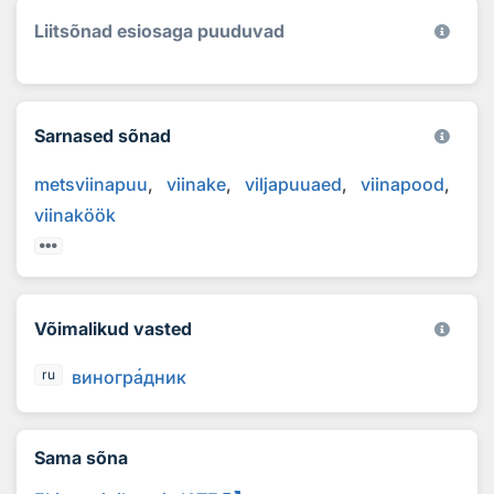
Liitsõnad esiosaga puuduvad
Sarnased sõnad
metsviinapuu
viinake
viljapuuaed
viinapood
viinaköök
Võimalikud vasted
виногр
а
дник
ru
Sama sõna