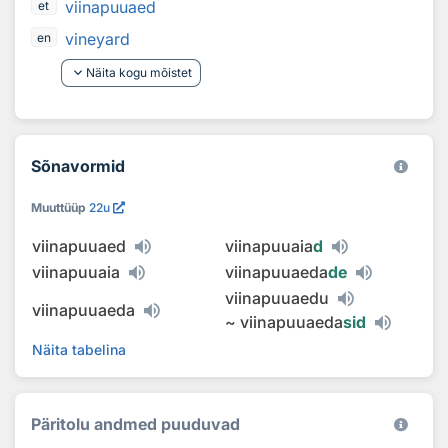
viinapuuaed
et
vineyard
en
keyboard_arrow_down
Näita kogu mõistet
Sõnavormid
Muuttüüp
22u
viinapuuaed
viinapuuaia
d
viinapuuaia
viinapuuaeda
de
viinapuuaedu
viinapuuaeda
~
viinapuuaeda
sid
Näita tabelina
Päritolu andmed puuduvad