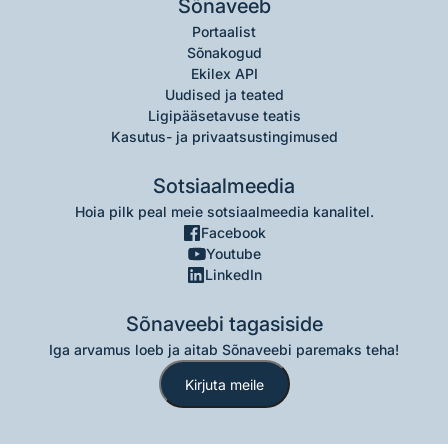
Sõnaveeb
Portaalist
Sõnakogud
Ekilex API
Uudised ja teated
Ligipääsetavuse teatis
Kasutus- ja privaatsustingimused
Sotsiaalmeedia
Hoia pilk peal meie sotsiaalmeedia kanalitel.
Facebook
Youtube
LinkedIn
Sõnaveebi tagasiside
Iga arvamus loeb ja aitab Sõnaveebi paremaks teha!
Kirjuta meile