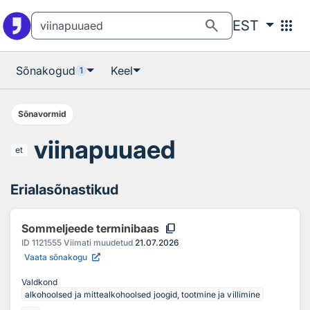
Otsingu juurde
Põhisisu juurde
search
apps
EST
Sõnakogud
Keel
1
Sõnavormid
viinapuuaed
et
Erialasõnastikud
content_copy
Sommeljeede terminibaas
ID
1121555
Viimati muudetud
21.07.2026
Vaata sõnakogu
Valdkond
alkohoolsed ja mittealkohoolsed joogid, tootmine ja villimine