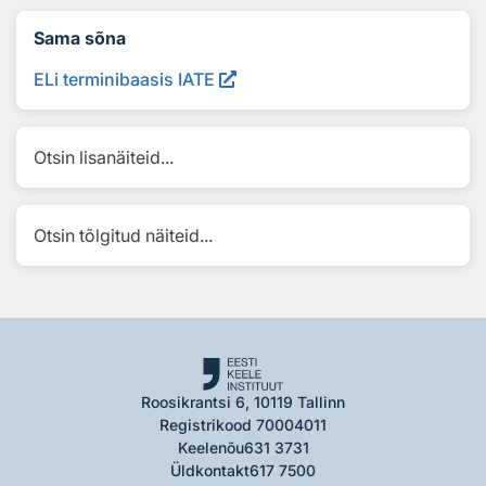
Sama sõna
ELi terminibaasis IATE
Otsin lisanäiteid...
Otsin tõlgitud näiteid...
Roosikrantsi 6, 10119 Tallinn
Registrikood 70004011
Keelenõu
631 3731
Üldkontakt
617 7500