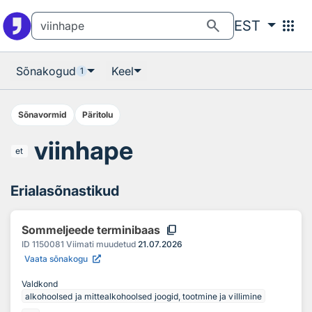
Otsingu juurde
Põhisisu juurde
search
apps
EST
Sõnakogud
Keel
1
Sõnavormid
Päritolu
viinhape
et
Erialasõnastikud
content_copy
Sommeljeede terminibaas
ID
1150081
Viimati muudetud
21.07.2026
Vaata sõnakogu
Valdkond
alkohoolsed ja mittealkohoolsed joogid, tootmine ja villimine