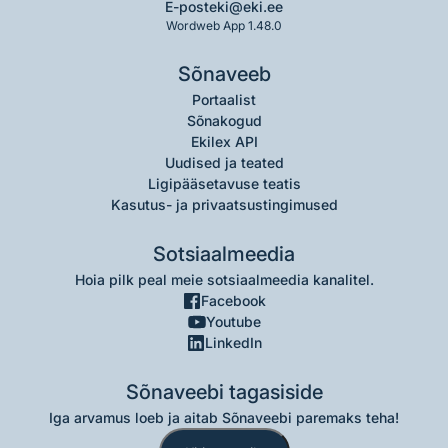
E-post
eki@eki.ee
Wordweb App 1.48.0
Sõnaveeb
Portaalist
Sõnakogud
Ekilex API
Uudised ja teated
Ligipääsetavuse teatis
Kasutus- ja privaatsustingimused
Sotsiaalmeedia
Hoia pilk peal meie sotsiaalmeedia kanalitel.
Facebook
Youtube
LinkedIn
Sõnaveebi tagasiside
Iga arvamus loeb ja aitab Sõnaveebi paremaks teha!