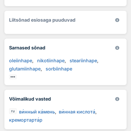
Liitsõnad esiosaga puuduvad
Sarnased sõnad
oleiinhape
nikotiinhape
steariinhape
glutamiinhape
sorbiinhape
Võimalikud vasted
в
и
нный к
а
мень
в
и
нная кислот
а
ru
кремортарт
а
р