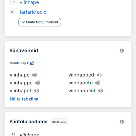
viinhape
et
tartaric acid
en
keyboard_arrow_down
Näita kogu mõistet
Sõnavormid
Muuttüüp
6
viinhape
viinhappe
d
viinhappe
viinhape
te
viinhape
t
viinhappe
id
Näita tabelina
Päritolu andmed
tõlkelaen
viinhape
et