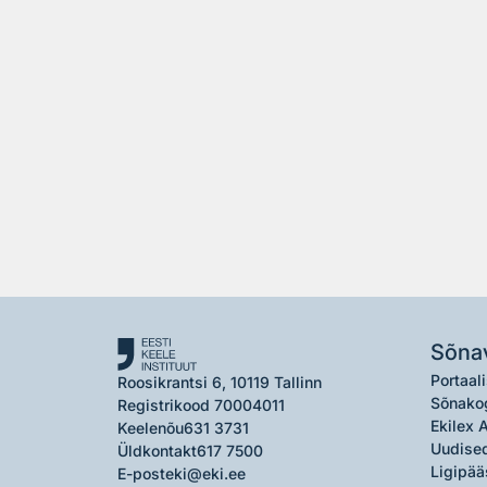
Sõna
Portaali
Roosikrantsi 6, 10119 Tallinn
Sõnako
Registrikood 70004011
Ekilex 
Keelenõu
631 3731
Uudised
Üldkontakt
617 7500
Ligipää
E-post
eki@eki.ee