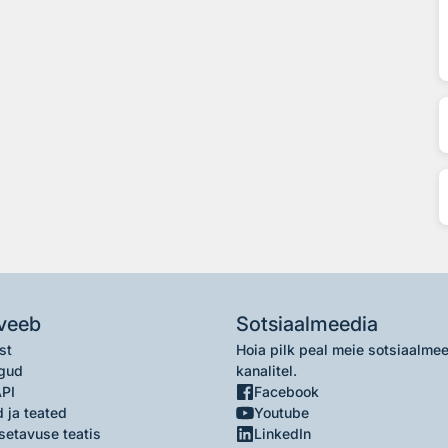
veeb
Sotsiaalmeedia
st
Hoia pilk peal meie sotsiaalme
gud
kanalitel.
API
Facebook
 ja teated
Youtube
setavuse teatis
LinkedIn