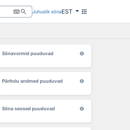
keyboard
search
apps
EST
Juhuslik sõna
Sõnavormid puuduvad
Päritolu andmed puuduvad
Sõna seosed puuduvad