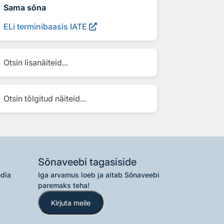
Sama sõna
ELi terminibaasis IATE
Otsin lisanäiteid...
Otsin tõlgitud näiteid...
Sõnaveebi tagasiside
edia
Iga arvamus loeb ja aitab Sõnaveebi
paremaks teha!
Kirjuta meile