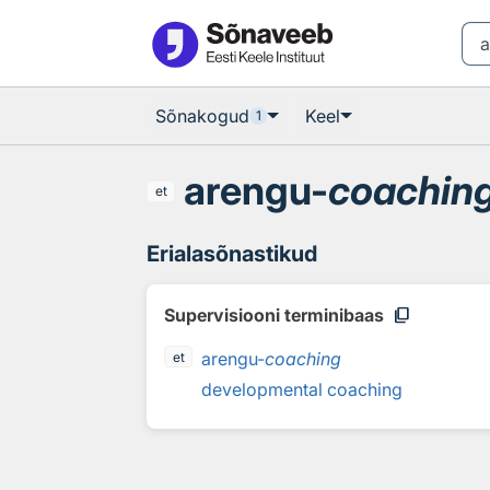
Otsingu juurde
Põhisisu juurde
Sõnakogud
Keel
1
arengu-
coachin
et
Erialasõnastikud
content_copy
Supervisiooni terminibaas
arengu-
coaching
et
developmental coaching