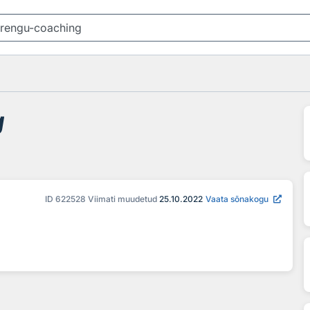
g
ID
622528
Viimati muudetud
25.10.2022
Vaata sõnakogu