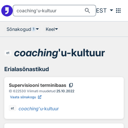
Otsingu juurde
Põhisisu juurde
search
apps
EST
Sõnakogud
Keel
1
coaching
'u-kultuur
et
Erialasõnastikud
content_copy
Supervisiooni terminibaas
ID
622530
Viimati muudetud
25.10.2022
Vaata sõnakogu
coaching
'u-kultuur
et