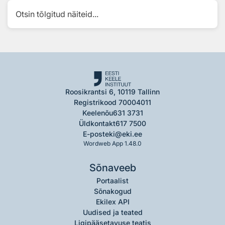
Otsin tõlgitud näiteid...
Roosikrantsi 6, 10119 Tallinn
Registrikood 70004011
Keelenõu
631 3731
Üldkontakt
617 7500
E-post
eki@eki.ee
Wordweb App 1.48.0
Sõnaveeb
Portaalist
Sõnakogud
Ekilex API
Uudised ja teated
Ligipääsetavuse teatis