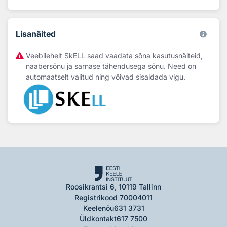
Lisanäited
Veebilehelt SkELL saad vaadata sõna kasutusnäiteid,
naabersõnu ja sarnase tähendusega sõnu. Need on
automaatselt valitud ning võivad sisaldada vigu.
Roosikrantsi 6, 10119 Tallinn
Registrikood 70004011
Keelenõu
631 3731
Üldkontakt
617 7500