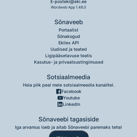
E-post
eki@eki.ee
Wordweb App 1.48.0
Sõnaveeb
Portaalist
Sõnakogud
Ekilex API
Uudised ja teated
Ligipääsetavuse teatis
Kasutus- ja privaatsustingimused
Sotsiaalmeedia
Hoia pilk peal meie sotsiaalmeedia kanalitel.
Facebook
Youtube
LinkedIn
Sõnaveebi tagasiside
Iga arvamus loeb ja aitab Sõnaveebi paremaks teha!