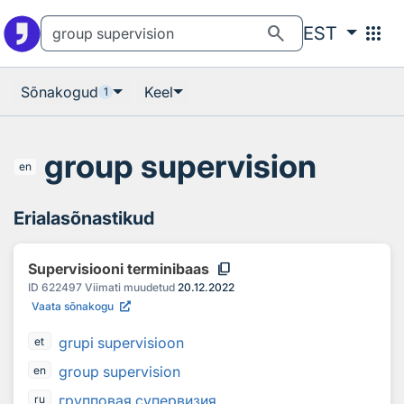
Otsingu juurde
Põhisisu juurde
search
apps
EST
Sõnakogud
Keel
1
group supervision
en
Erialasõnastikud
content_copy
Supervisiooni terminibaas
ID
622497
Viimati muudetud
20.12.2022
Vaata sõnakogu
grupi supervisioon
et
group supervision
en
групповaя супервизия
ru