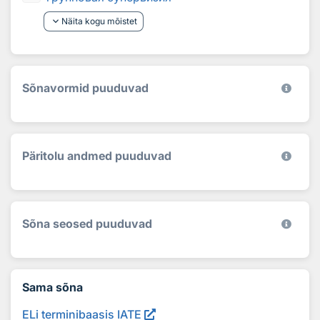
keyboard_arrow_down
Näita kogu mõistet
Sõnavormid puuduvad
Päritolu andmed puuduvad
Sõna seosed puuduvad
Sama sõna
ELi terminibaasis IATE