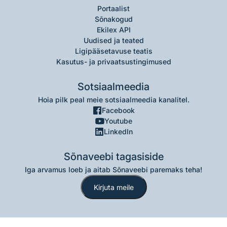
Portaalist
Sõnakogud
Ekilex API
Uudised ja teated
Ligipääsetavuse teatis
Kasutus- ja privaatsustingimused
Sotsiaalmeedia
Hoia pilk peal meie sotsiaalmeedia kanalitel.
Facebook
Youtube
LinkedIn
Sõnaveebi tagasiside
Iga arvamus loeb ja aitab Sõnaveebi paremaks teha!
Kirjuta meile