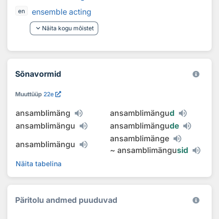
ensemble acting
en
keyboard_arrow_down
Näita kogu mõistet
Sõnavormid
Muuttüüp
22e
ansamblimäng
ansamblimängu
d
ansamblimängu
ansamblimängu
de
ansamblimänge
ansamblimängu
~
ansamblimängu
sid
Näita tabelina
Päritolu andmed puuduvad