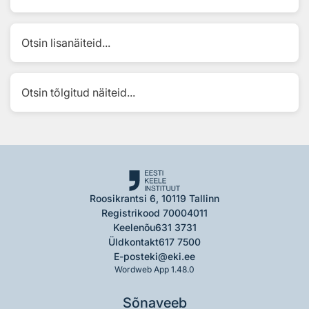
Otsin lisanäiteid...
Otsin tõlgitud näiteid...
Roosikrantsi 6, 10119 Tallinn
Registrikood 70004011
Keelenõu
631 3731
Üldkontakt
617 7500
E-post
eki@eki.ee
Wordweb App 1.48.0
Sõnaveeb