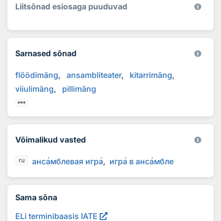
Liitsõnad esiosaga puuduvad
Sarnased sõnad
flöödimäng
ansambliteater
kitarrimäng
viiulimäng
pillimäng
Võimalikud vasted
анс
а
мблевая игр
а
игр
а
в анс
а
мбле
ru
Sama sõna
ELi terminibaasis IATE