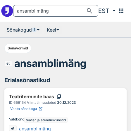
Otsingu juurde
Põhisisu juurde
search
apps
EST
Sõnakogud
Keel
1
Sõnavormid
ansamblimäng
et
Erialasõnastikud
content_copy
Teatriterminite baas
ID
656154
Viimati muudetud
30.12.2023
Vaata sõnakogu
Valdkond
teater ja etenduskunstid
ansamblimäng
et