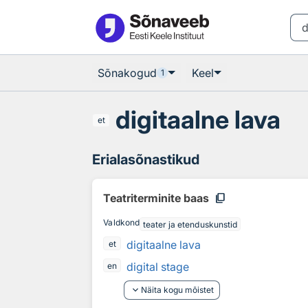
Otsingu juurde
Põhisisu juurde
Sõnakogud
Keel
1
digitaalne lava
et
Erialasõnastikud
content_copy
Teatriterminite baas
Valdkond
teater ja etenduskunstid
digitaalne lava
et
digital stage
en
keyboard_arrow_down
Näita kogu mõistet