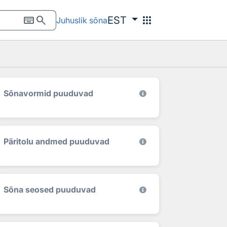
keyboard
search
apps
EST
Juhuslik sõna
Sõnavormid puuduvad
Päritolu andmed puuduvad
Sõna seosed puuduvad