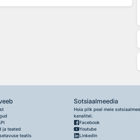
veeb
Sotsiaalmeedia
st
Hoia pilk peal meie sotsiaalme
gud
kanalitel.
API
Facebook
 ja teated
Youtube
setavuse teatis
LinkedIn