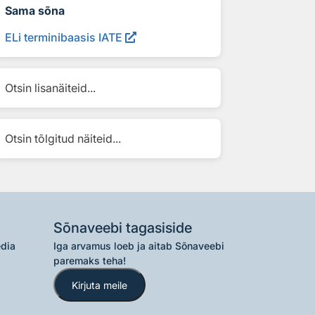
Sama sõna
ELi terminibaasis IATE
Otsin lisanäiteid...
Otsin tõlgitud näiteid...
Sõnaveebi tagasiside
edia
Iga arvamus loeb ja aitab Sõnaveebi
paremaks teha!
Kirjuta meile