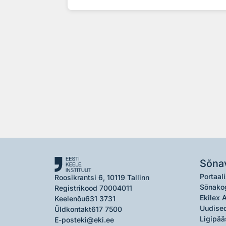
Sõna
Portaali
Roosikrantsi 6, 10119 Tallinn
Sõnako
Registrikood 70004011
Ekilex 
Keelenõu
631 3731
Uudised
Üldkontakt
617 7500
Ligipää
E-post
eki@eki.ee