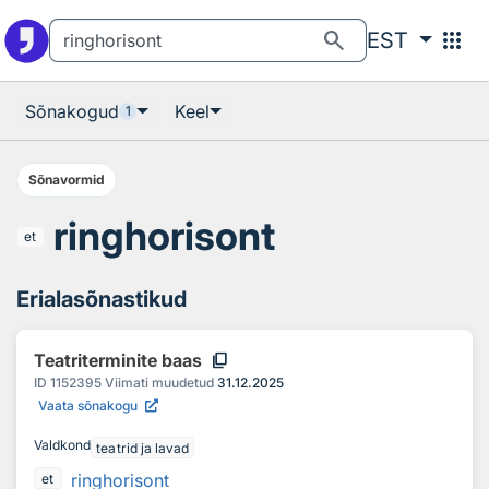
Otsingu juurde
Põhisisu juurde
search
apps
EST
Sõnakogud
Keel
1
Sõnavormid
ringhorisont
et
Erialasõnastikud
content_copy
Teatriterminite baas
ID
1152395
Viimati muudetud
31.12.2025
Vaata sõnakogu
Valdkond
teatrid ja lavad
ringhorisont
et