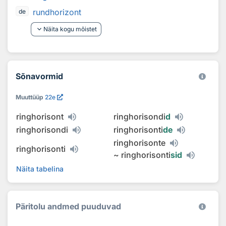
rundhorizont
de
keyboard_arrow_down
Näita kogu mõistet
Sõnavormid
Muuttüüp
22e
ringhorisont
ringhorisondi
d
ringhorisondi
ringhorisonti
de
ringhorisonte
ringhorisonti
~
ringhorisonti
sid
Näita tabelina
Päritolu andmed puuduvad