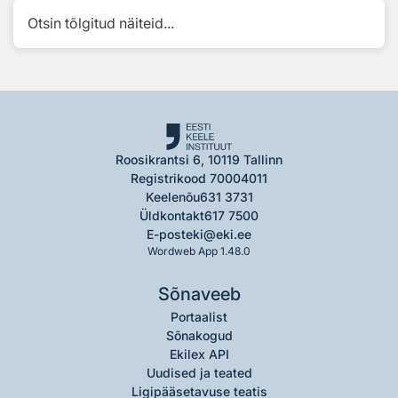
Otsin tõlgitud näiteid...
Roosikrantsi 6, 10119 Tallinn
Registrikood 70004011
Keelenõu
631 3731
Üldkontakt
617 7500
E-post
eki@eki.ee
Wordweb App 1.48.0
Sõnaveeb
Portaalist
Sõnakogud
Ekilex API
Uudised ja teated
Ligipääsetavuse teatis