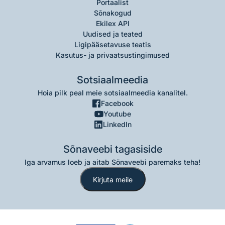
Portaalist
Sõnakogud
Ekilex API
Uudised ja teated
Ligipääsetavuse teatis
Kasutus- ja privaatsustingimused
Sotsiaalmeedia
Hoia pilk peal meie sotsiaalmeedia kanalitel.
Facebook
Youtube
LinkedIn
Sõnaveebi tagasiside
Iga arvamus loeb ja aitab Sõnaveebi paremaks teha!
Kirjuta meile