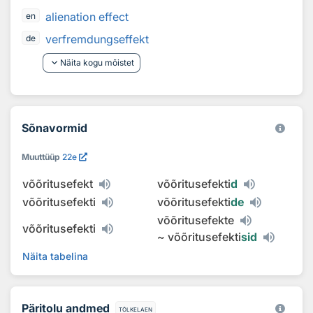
alienation effect
en
verfremdungseffekt
de
keyboard_arrow_down
Näita kogu mõistet
Sõnavormid
Muuttüüp
22e
võõritusefekt
võõritusefekti
d
võõritusefekti
võõritusefekti
de
võõritusefekte
võõritusefekti
~
võõritusefekti
sid
Näita tabelina
Päritolu andmed
tõlkelaen