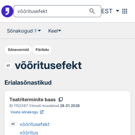
Otsingu juurde
Põhisisu juurde
search
apps
EST
Sõnakogud
Keel
1
Sõnavormid
Päritolu
võõritusefekt
et
Erialasõnastikud
content_copy
Teatriterminite baas
ID
1152397
Viimati muudetud
28.01.2026
Vaata sõnakogu
võõritusefekt
et
võõritus