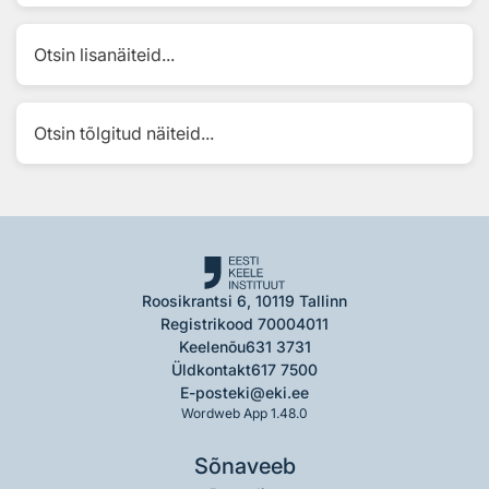
Otsin lisanäiteid...
Otsin tõlgitud näiteid...
Roosikrantsi 6, 10119 Tallinn
Registrikood 70004011
Keelenõu
631 3731
Üldkontakt
617 7500
E-post
eki@eki.ee
Wordweb App 1.48.0
Sõnaveeb