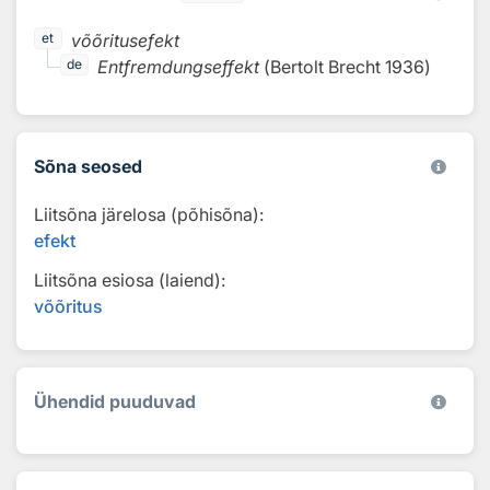
võõritusefekt
et
Entfremdungseffekt
(
Bertolt Brecht
1936
)
de
Sõna seosed
Liitsõna järelosa (põhisõna):
efekt
Liitsõna esiosa (laiend):
võõritus
Ühendid puuduvad