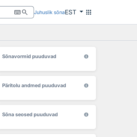
keyboard
search
apps
EST
Juhuslik sõna
Sõnavormid puuduvad
Päritolu andmed puuduvad
Sõna seosed puuduvad