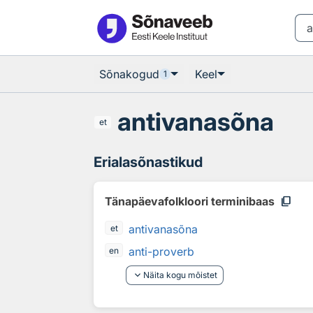
Otsingu juurde
Põhisisu juurde
Sõnakogud
Keel
1
antivanasõna
et
Erialasõnastikud
content_copy
Tänapäevafolkloori terminibaas
antivanasõna
et
anti-proverb
en
keyboard_arrow_down
Näita kogu mõistet