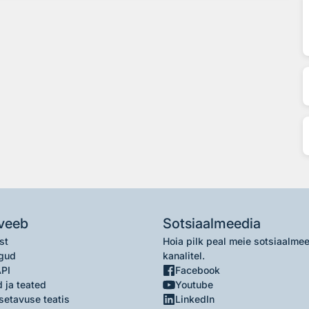
veeb
Sotsiaalmeedia
st
Hoia pilk peal meie sotsiaalme
gud
kanalitel.
API
Facebook
 ja teated
Youtube
setavuse teatis
LinkedIn