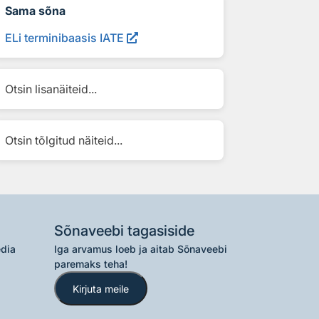
Sama sõna
ELi terminibaasis IATE
Otsin lisanäiteid...
Otsin tõlgitud näiteid...
Sõnaveebi tagasiside
edia
Iga arvamus loeb ja aitab Sõnaveebi
paremaks teha!
Kirjuta meile