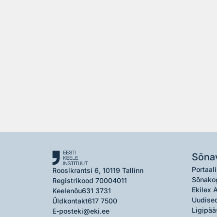
Sõna
Portaali
Roosikrantsi 6, 10119 Tallinn
Sõnako
Registrikood 70004011
Ekilex 
Keelenõu
631 3731
Uudised
Üldkontakt
617 7500
Ligipää
E-post
eki@eki.ee