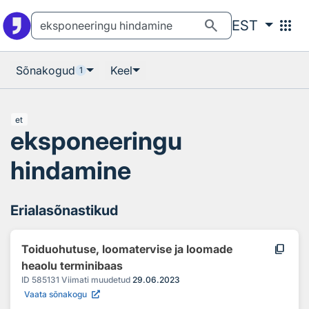
Otsingu juurde
Põhisisu juurde
search
apps
EST
Sõnakogud
Keel
1
et
eksponeeringu
hindamine
Erialasõnastikud
content_copy
Toiduohutuse, loomatervise ja loomade
heaolu terminibaas
ID
585131
Viimati muudetud
29.06.2023
Vaata sõnakogu