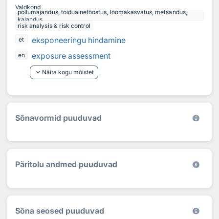
Valdkond
põllumajandus, toiduainetööstus, loomakasvatus, metsandus,
kalandus
risk analysis & risk control
eksponeeringu hindamine
et
exposure assessment
en
keyboard_arrow_down
Näita kogu mõistet
Sõnavormid puuduvad
Päritolu andmed puuduvad
Sõna seosed puuduvad