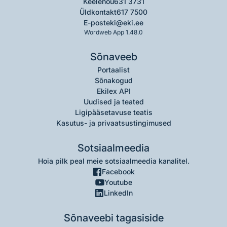
Keelenõu
631 3731
Üldkontakt
617 7500
E-post
eki@eki.ee
Wordweb App 1.48.0
Sõnaveeb
Portaalist
Sõnakogud
Ekilex API
Uudised ja teated
Ligipääsetavuse teatis
Kasutus- ja privaatsustingimused
Sotsiaalmeedia
Hoia pilk peal meie sotsiaalmeedia kanalitel.
Facebook
Youtube
LinkedIn
Sõnaveebi tagasiside