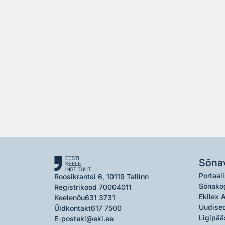
Sõna
Portaali
Roosikrantsi 6, 10119 Tallinn
Sõnako
Registrikood 70004011
Ekilex 
Keelenõu
631 3731
Uudised
Üldkontakt
617 7500
Ligipää
E-post
eki@eki.ee