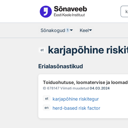
Otsingu juurde
Põhisisu juurde
Sõnakogud
Keel
1
karjapõhine risk
et
Erialasõnastikud
Toiduohutuse, loomatervise ja loomad
ID
678147
Viimati muudetud
04.03.2024
karjapõhine riskitegur
et
herd-based risk factor
en