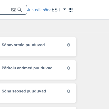
keyboard
search
apps
EST
Juhuslik sõna
Sõnavormid puuduvad
Päritolu andmed puuduvad
Sõna seosed puuduvad