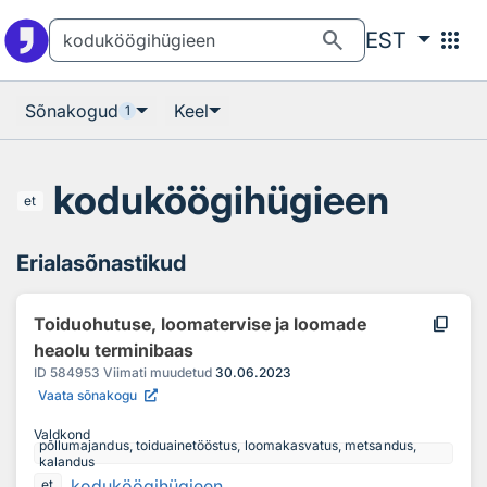
Otsingu juurde
Põhisisu juurde
search
apps
EST
Sõnakogud
Keel
1
koduköögihügieen
et
Erialasõnastikud
content_copy
Toiduohutuse, loomatervise ja loomade
heaolu terminibaas
ID
584953
Viimati muudetud
30.06.2023
Vaata sõnakogu
Valdkond
põllumajandus, toiduainetööstus, loomakasvatus, metsandus,
kalandus
koduköögihügieen
et