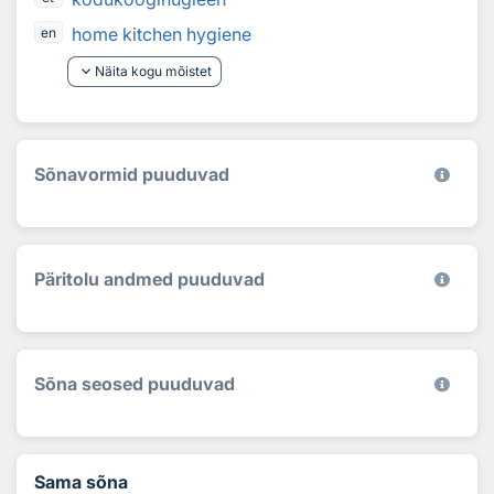
home kitchen hygiene
en
keyboard_arrow_down
Näita kogu mõistet
Sõnavormid puuduvad
Päritolu andmed puuduvad
Sõna seosed puuduvad
Sama sõna