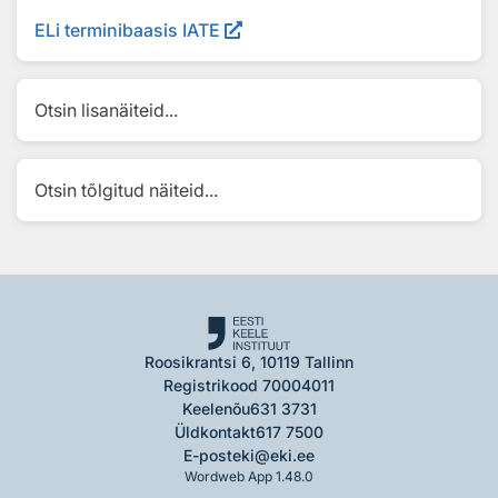
ELi terminibaasis IATE
Otsin lisanäiteid...
Otsin tõlgitud näiteid...
Roosikrantsi 6, 10119 Tallinn
Registrikood 70004011
Keelenõu
631 3731
Üldkontakt
617 7500
E-post
eki@eki.ee
Wordweb App 1.48.0