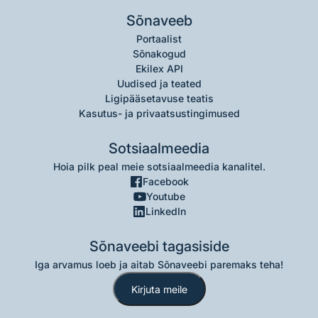
Sõnaveeb
Portaalist
Sõnakogud
Ekilex API
Uudised ja teated
Ligipääsetavuse teatis
Kasutus- ja privaatsustingimused
Sotsiaalmeedia
Hoia pilk peal meie sotsiaalmeedia kanalitel.
Facebook
Youtube
LinkedIn
Sõnaveebi tagasiside
Iga arvamus loeb ja aitab Sõnaveebi paremaks teha!
Kirjuta meile