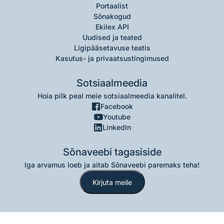
Portaalist
Sõnakogud
Ekilex API
Uudised ja teated
Ligipääsetavuse teatis
Kasutus- ja privaatsustingimused
Sotsiaalmeedia
Hoia pilk peal meie sotsiaalmeedia kanalitel.
Facebook
Youtube
LinkedIn
Sõnaveebi tagasiside
Iga arvamus loeb ja aitab Sõnaveebi paremaks teha!
Kirjuta meile