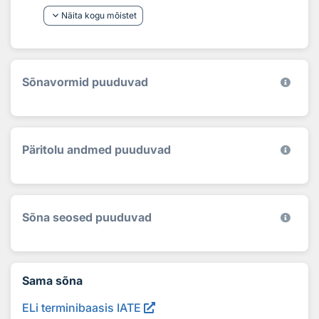
keyboard_arrow_down
Näita kogu mõistet
Sõnavormid puuduvad
Päritolu andmed puuduvad
Sõna seosed puuduvad
Sama sõna
ELi terminibaasis IATE