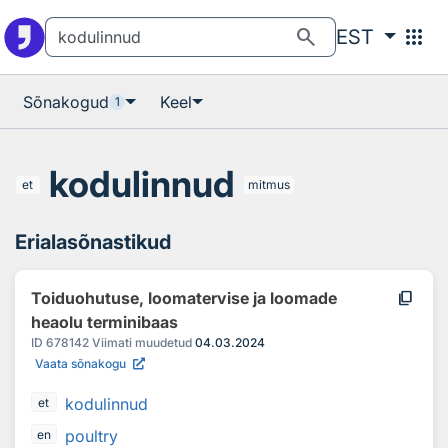
Otsingu juurde
Põhisisu juurde
search
apps
EST
Sõnakogud
Keel
1
kodulinnud
et
mitmus
Erialasõnastikud
content_copy
Toiduohutuse, loomatervise ja loomade
heaolu terminibaas
ID
678142
Viimati muudetud
04.03.2024
Vaata sõnakogu
kodulinnud
et
poultry
en