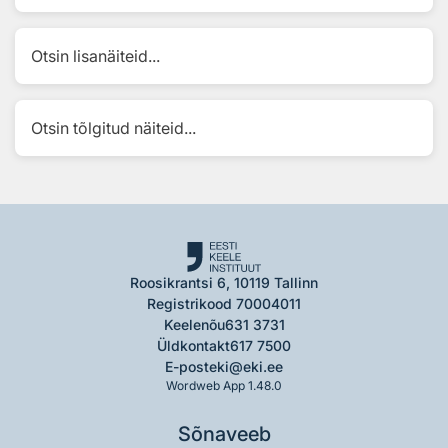
Otsin lisanäiteid...
Otsin tõlgitud näiteid...
Roosikrantsi 6, 10119 Tallinn
Registrikood 70004011
Keelenõu
631 3731
Üldkontakt
617 7500
E-post
eki@eki.ee
Wordweb App 1.48.0
Sõnaveeb