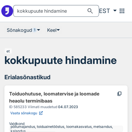
Otsingu juurde
Põhisisu juurde
search
apps
EST
Sõnakogud
Keel
1
et
kokkupuute hindamine
Erialasõnastikud
content_copy
Toiduohutuse, loomatervise ja loomade
heaolu terminibaas
ID
585233
Viimati muudetud
04.07.2023
Vaata sõnakogu
Valdkond
põllumajandus, toiduainetööstus, loomakasvatus, metsandus,
kalandus