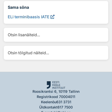
Sama sõna
ELi terminibaasis IATE
Otsin lisanäiteid...
Otsin tõlgitud näiteid...
Roosikrantsi 6, 10119 Tallinn
Registrikood 70004011
Keelenõu
631 3731
Üldkontakt
617 7500