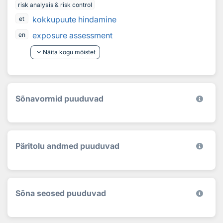
risk analysis & risk control
kokkupuute hindamine
et
exposure assessment
en
keyboard_arrow_down
Näita kogu mõistet
Sõnavormid puuduvad
Päritolu andmed puuduvad
Sõna seosed puuduvad