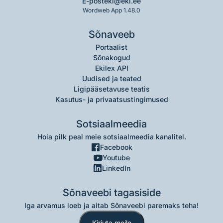
E-post
eki@eki.ee
Wordweb App 1.48.0
Sõnaveeb
Portaalist
Sõnakogud
Ekilex API
Uudised ja teated
Ligipääsetavuse teatis
Kasutus- ja privaatsustingimused
Sotsiaalmeedia
Hoia pilk peal meie sotsiaalmeedia kanalitel.
Facebook
Youtube
LinkedIn
Sõnaveebi tagasiside
Iga arvamus loeb ja aitab Sõnaveebi paremaks teha!
Kirjuta meile