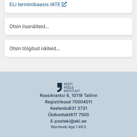
ELi terminibaasis IATE
Otsin lisanäiteid...
Otsin tõlgitud näiteid...
Roosikrantsi 6, 10119 Tallinn
Registrikood 70004011
Keelenõu
631 3731
Üldkontakt
617 7500
E-post
eki@eki.ee
Wordweb App 1.48.0