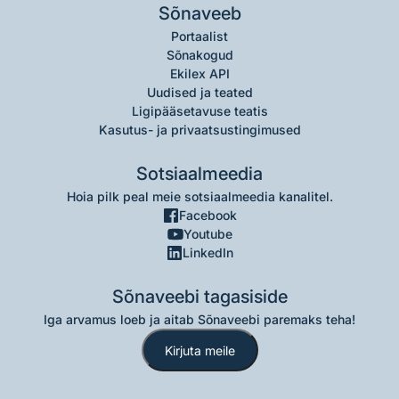
Sõnaveeb
Portaalist
Sõnakogud
Ekilex API
Uudised ja teated
Ligipääsetavuse teatis
Kasutus- ja privaatsustingimused
Sotsiaalmeedia
Hoia pilk peal meie sotsiaalmeedia kanalitel.
Facebook
Youtube
LinkedIn
Sõnaveebi tagasiside
Iga arvamus loeb ja aitab Sõnaveebi paremaks teha!
Kirjuta meile