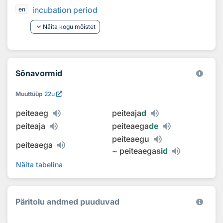
incubation period
en
keyboard_arrow_down
Näita kogu mõistet
Sõnavormid
Muuttüüp
22u
peiteaeg
peiteaja
d
peiteaja
peiteaega
de
peiteaegu
peiteaega
~
peiteaega
sid
Näita tabelina
Päritolu andmed puuduvad