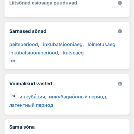
Liitsõnad esiosaga puuduvad
Sarnased sõnad
peiteperiood
inkubatsiooniaeg
lõimetusaeg
inkubatsiooniperiood
katseaeg
Võimalikud vasted
инкуб
а
ция
инкубаци
о
нный пер
и
од
ru
лат
е
нтный пер
и
од
Sama sõna