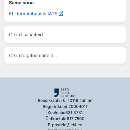
Sama sõna
ELi terminibaasis IATE
Otsin lisanäiteid...
Otsin tõlgitud näiteid...
Roosikrantsi 6, 10119 Tallinn
Registrikood 70004011
Keelenõu
631 3731
Üldkontakt
617 7500
E-post
eki@eki.ee