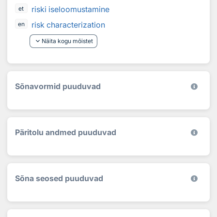
riski iseloomustamine
et
risk characterization
en
keyboard_arrow_down
Näita kogu mõistet
Sõnavormid puuduvad
Päritolu andmed puuduvad
Sõna seosed puuduvad