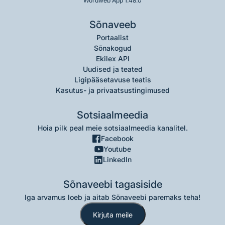
Wordweb App 1.48.0
Sõnaveeb
Portaalist
Sõnakogud
Ekilex API
Uudised ja teated
Ligipääsetavuse teatis
Kasutus- ja privaatsustingimused
Sotsiaalmeedia
Hoia pilk peal meie sotsiaalmeedia kanalitel.
Facebook
Youtube
LinkedIn
Sõnaveebi tagasiside
Iga arvamus loeb ja aitab Sõnaveebi paremaks teha!
Kirjuta meile