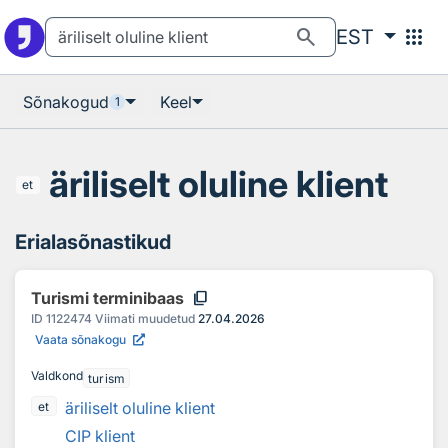
Otsingu juurde
Põhisisu juurde
search
apps
EST
Sõnakogud
Keel
1
äriliselt oluline klient
et
Erialasõnastikud
content_copy
Turismi terminibaas
ID
1122474
Viimati muudetud
27.04.2026
Vaata sõnakogu
Valdkond
turism
äriliselt oluline klient
et
CIP klient