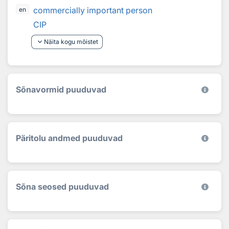
commercially important person
en
CIP
keyboard_arrow_down
Näita kogu mõistet
Sõnavormid puuduvad
Päritolu andmed puuduvad
Sõna seosed puuduvad