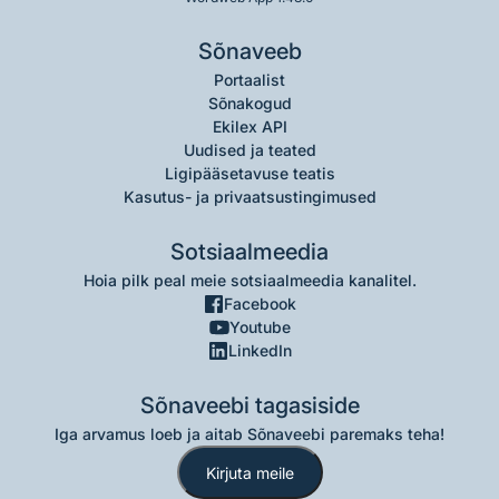
Sõnaveeb
Portaalist
Sõnakogud
Ekilex API
Uudised ja teated
Ligipääsetavuse teatis
Kasutus- ja privaatsustingimused
Sotsiaalmeedia
Hoia pilk peal meie sotsiaalmeedia kanalitel.
Facebook
Youtube
LinkedIn
Sõnaveebi tagasiside
Iga arvamus loeb ja aitab Sõnaveebi paremaks teha!
Kirjuta meile