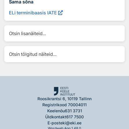
Sama sõna
ELi terminibaasis IATE
Otsin lisanäiteid...
Otsin tõlgitud näiteid...
Roosikrantsi 6, 10119 Tallinn
Registrikood 70004011
Keelenõu
631 3731
Üldkontakt
617 7500
E-post
eki@eki.ee
Wordweb App 1.48.0