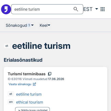
Otsingu juurde
Põhisisu juurde
search
apps
EST
Sõnakogud
Keel
1
eetiline turism
et
Erialasõnastikud
content_copy
Turismi terminibaas
ID
630116
Viimati muudetud
17.06.2026
Vaata sõnakogu
eetiline turism
et
ethical tourism
en
keyboard_arrow_down
Näita kogu mõistet