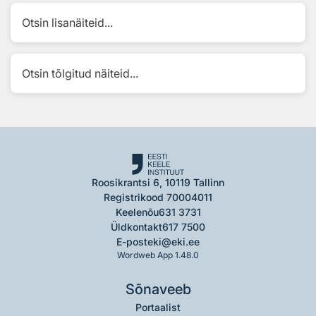
Otsin lisanäiteid...
Otsin tõlgitud näiteid...
Roosikrantsi 6, 10119 Tallinn
Registrikood 70004011
Keelenõu
631 3731
Üldkontakt
617 7500
E-post
eki@eki.ee
Wordweb App 1.48.0
Sõnaveeb
Portaalist