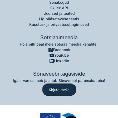
Sõnakogud
Ekilex API
Uudised ja teated
Ligipääsetavuse teatis
Kasutus- ja privaatsustingimused
Sotsiaalmeedia
Hoia pilk peal meie sotsiaalmeedia kanalitel.
Facebook
Youtube
LinkedIn
Sõnaveebi tagasiside
Iga arvamus loeb ja aitab Sõnaveebi paremaks teha!
Kirjuta meile