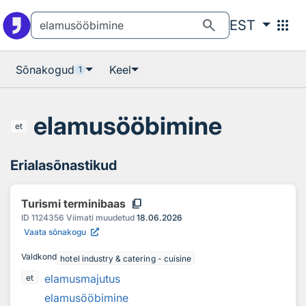
Otsingu juurde
Põhisisu juurde
search
apps
EST
Sõnakogud
Keel
1
elamusööbimine
et
Erialasõnastikud
content_copy
Turismi terminibaas
ID
1124356
Viimati muudetud
18.06.2026
Vaata sõnakogu
Valdkond
hotel industry & catering - cuisine
elamusmajutus
et
elamusööbimine