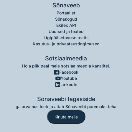
Sõnaveeb
Portaalist
Sõnakogud
Ekilex API
Uudised ja teated
Ligipääsetavuse teatis
Kasutus- ja privaatsustingimused
Sotsiaalmeedia
Hoia pilk peal meie sotsiaalmeedia kanalitel.
Facebook
Youtube
LinkedIn
Sõnaveebi tagasiside
Iga arvamus loeb ja aitab Sõnaveebi paremaks teha!
Kirjuta meile