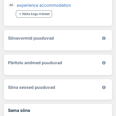
experience accommodation
en
keyboard_arrow_down
Näita kogu mõistet
Sõnavormid puuduvad
Päritolu andmed puuduvad
Sõna seosed puuduvad
Sama sõna