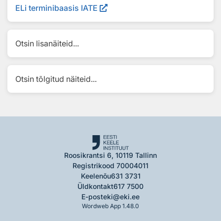
ELi terminibaasis IATE
Otsin lisanäiteid...
Otsin tõlgitud näiteid...
Roosikrantsi 6, 10119 Tallinn
Registrikood 70004011
Keelenõu
631 3731
Üldkontakt
617 7500
E-post
eki@eki.ee
Wordweb App 1.48.0