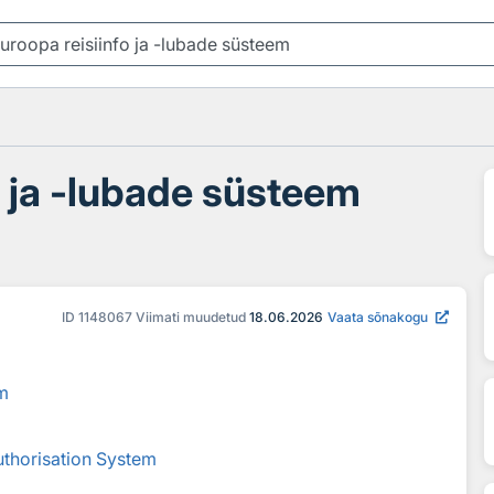
o ja -lubade süsteem
ID
1148067
Viimati muudetud
18.06.2026
Vaata sõnakogu
em
uthorisation System