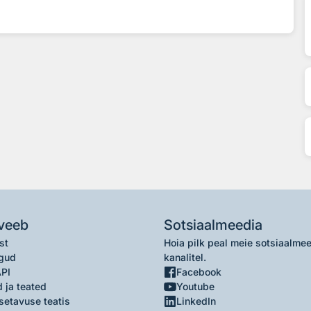
veeb
Sotsiaalmeedia
st
Hoia pilk peal meie sotsiaalme
gud
kanalitel.
API
Facebook
 ja teated
Youtube
setavuse teatis
LinkedIn