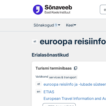
Otsingu juurde
Põhisisu juurde
Sõnakogud
Keel
1
euroopa reisiinf
et
Erialasõnastikud
content_copy
Turismi terminibaas
Valdkond
services & transport
euroopa reisiinfo ja -lubade süste
et
ETIAS
en
European Travel Information and A