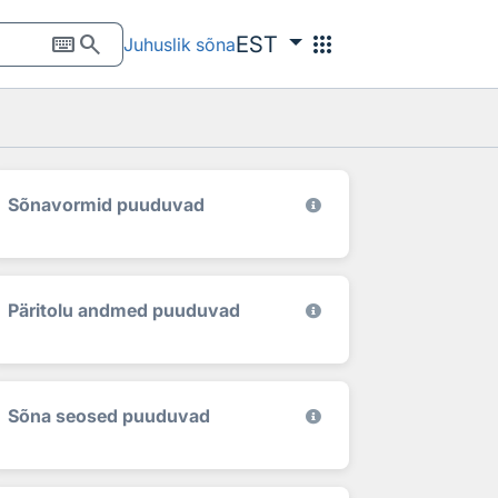
keyboard
search
apps
EST
Juhuslik sõna
Sõnavormid puuduvad
Päritolu andmed puuduvad
Sõna seosed puuduvad