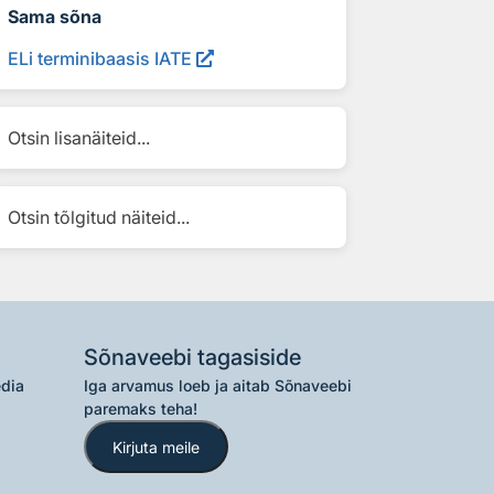
Sama sõna
ELi terminibaasis IATE
Otsin lisanäiteid...
Otsin tõlgitud näiteid...
Sõnaveebi tagasiside
edia
Iga arvamus loeb ja aitab Sõnaveebi
paremaks teha!
Kirjuta meile