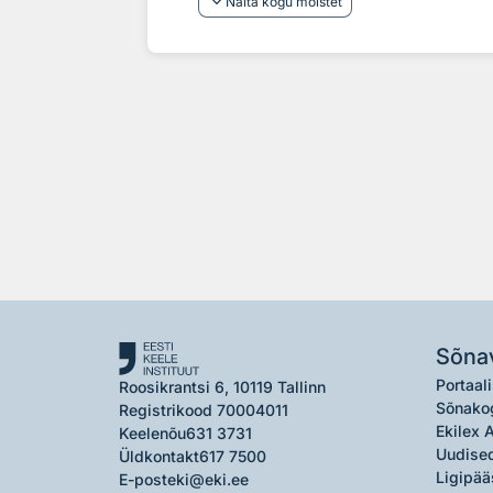
keyboard_arrow_down
Näita kogu mõistet
Sõna
Portaali
Roosikrantsi 6, 10119 Tallinn
Sõnako
Registrikood 70004011
Ekilex 
Keelenõu
631 3731
Uudised
Üldkontakt
617 7500
Ligipää
E-post
eki@eki.ee