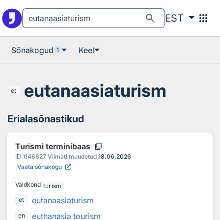
Otsingu juurde
Põhisisu juurde
search
apps
EST
Sõnakogud
Keel
1
eutanaasiaturism
et
Erialasõnastikud
content_copy
Turismi terminibaas
ID
1146827
Viimati muudetud
18.06.2026
Vaata sõnakogu
Valdkond
turism
eutanaasiaturism
et
euthanasia tourism
en