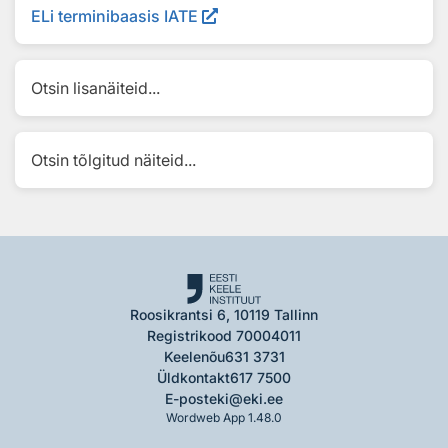
ELi terminibaasis IATE
Otsin lisanäiteid...
Otsin tõlgitud näiteid...
Roosikrantsi 6, 10119 Tallinn
Registrikood 70004011
Keelenõu
631 3731
Üldkontakt
617 7500
E-post
eki@eki.ee
Wordweb App 1.48.0