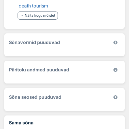
death tourism
keyboard_arrow_down
Näita kogu mõistet
Sõnavormid puuduvad
Päritolu andmed puuduvad
Sõna seosed puuduvad
Sama sõna