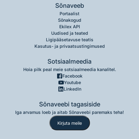
Sõnaveeb
Portaalist
Sõnakogud
Ekilex API
Uudised ja teated
Ligipääsetavuse teatis
Kasutus- ja privaatsustingimused
Sotsiaalmeedia
Hoia pilk peal meie sotsiaalmeedia kanalitel.
Facebook
Youtube
LinkedIn
Sõnaveebi tagasiside
Iga arvamus loeb ja aitab Sõnaveebi paremaks teha!
Kirjuta meile